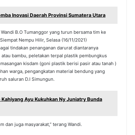
omba Inovasi Daerah Provinsi Sumatera Utara
 Wandi B.O Tumanggor yang turun bersama tim ke
Siempat Nempu Hilir, Selasa (16/11/2021)
gai tindakan penanganan darurat diantaranya
 atau bambu, peletakan terpal plastik pembungkus
asangan kisdam (goni plastik berisi pasir atau tanah )
awahan warga, pengangkatan material bendung yang
ruh saluran D.I Simungun.
 Kahiyang Ayu Kukuhkan Ny Juniatry Bunda
m dan juga masyarakat,” terang Wandi.