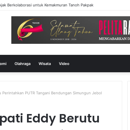
ak Berkolaborasi untuk Kemakmuran Tanoh Pakpak
omi
Olahraga
Wisata
Video
tu Perintahkan PUTR Tangani Bendungan Simungun Jebol
pati Eddy Berutu