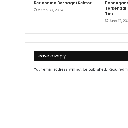
Kerjasama Berbagai Sektor
Penangan
Terkendali
March 30, 2024
Tim
June 17, 20
Leave a Reply
Your email address will not be published.
Required f
C
o
m
m
e
n