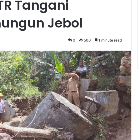
TR Tangani
ungun Jebol
0
500
1 minute read