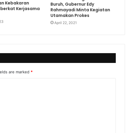
an Kebakaran
Buruh, Gubernur Edy
 berkat Kerjasama
Rahmayadi Minta Kegiatan
Utamakan Prokes
23
April 22, 2021
ields are marked
*