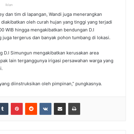
Iklan
vey dan tim di lapangan, Wandi juga menerangkan
iakibatkan oleh curah hujan yang tinggi yang terjadi
.00 WIB hingga mengakibatkan bendungan D.I
 juga tergerus dan banyak pohon tumbang di lokasi.
g D.I Simungun mengakibatkan kerusakan area
pak lain terganggunya irigasi persawahan warga yang
i.
ang diinstruksikan oleh pimpinan,” pungkasnya.
Tumblr
Pinterest
Reddit
VKontakte
Share via Email
Print