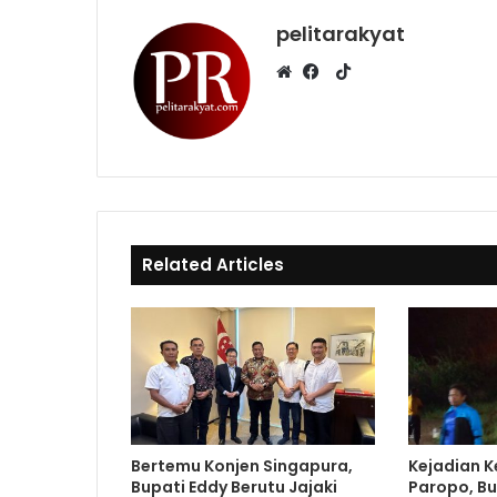
pelitarakyat
T
i
W
F
k
e
a
T
b
c
o
s
e
k
i
b
t
o
e
o
Related Articles
k
Bertemu Konjen Singapura,
Kejadian K
Bupati Eddy Berutu Jajaki
Paropo, Bu