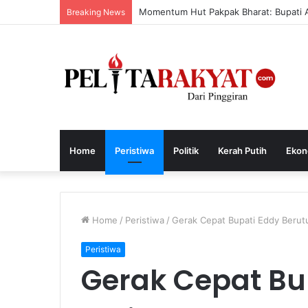
Momentum Hut Pakpak Bharat: Bupati Aj
Breaking News
Home
Peristiwa
Politik
Kerah Putih
Ekon
Home
/
Peristiwa
/
Gerak Cepat Bupati Eddy Beru
Peristiwa
Gerak Cepat Bu