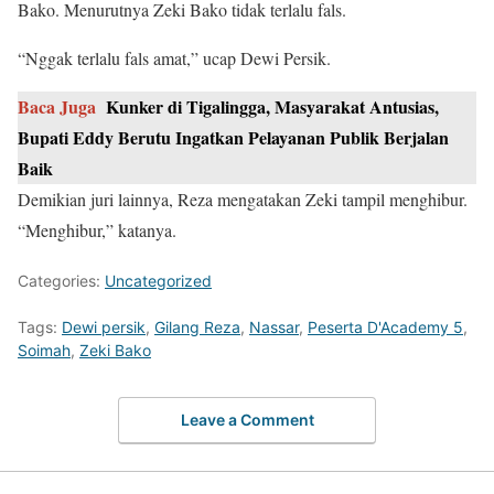
Bako. Menurutnya Zeki Bako tidak terlalu fals.
“Nggak terlalu fals amat,” ucap Dewi Persik.
Baca Juga
Kunker di Tigalingga, Masyarakat Antusias,
Bupati Eddy Berutu Ingatkan Pelayanan Publik Berjalan
Baik
Demikian juri lainnya, Reza mengatakan Zeki tampil menghibur.
“Menghibur,” katanya.
Categories:
Uncategorized
Tags:
Dewi persik
,
Gilang Reza
,
Nassar
,
Peserta D'Academy 5
,
Soimah
,
Zeki Bako
Leave a Comment