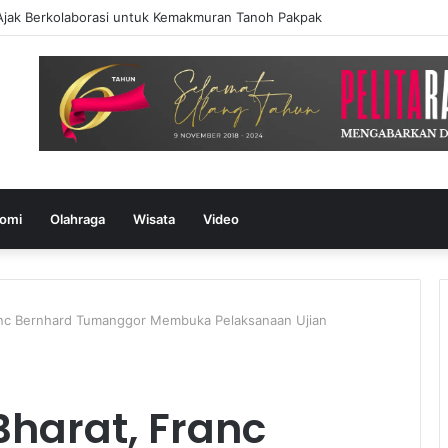
Ajak Berkolaborasi untuk Kemakmuran Tanoh Pakpak
omi
Olahraga
Wisata
Video
ranc Bernhard Tumanggor Membuka Pelaksanaan Ujian
Bharat, Franc