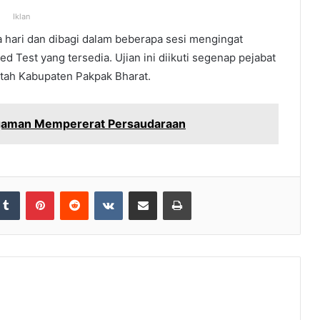
Iklan
a hari dan dibagi dalam beberapa sesi mengingat
 Test yang tersedia. Ujian ini diikuti segenap pejabat
ntah Kabupaten Pakpak Bharat.
agaman Mempererat Persaudaraan
Tumblr
Pinterest
Reddit
VKontakte
Share via Email
Print