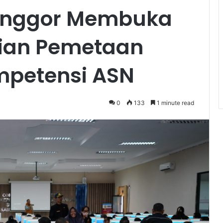
anggor Membuka
jian Pemetaan
mpetensi ASN
0
133
1 minute read