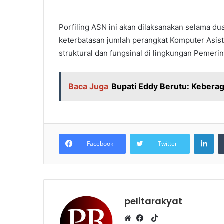
Porfiling ASN ini akan dilaksanakan selama du
keterbatasan jumlah perangkat Komputer Asisted
struktural dan fungsinal di lingkungan Pemeri
Baca Juga
Bupati Eddy Berutu: Keber
LinkedIn
Facebook
Twitter
pelitarakyat
T