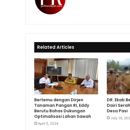
i
W
F
k
e
a
T
b
c
o
s
e
k
i
b
t
o
e
o
Related Articles
k
Bertemu dengan Dirjen
DR. Ekab B
Tanaman Pangan RI, Eddy
Dairi Sera
Berutu Bahas Dukungan
Desa Pasi
Optimalisasi Lahan Sawah
July 19, 20
April 5, 2024