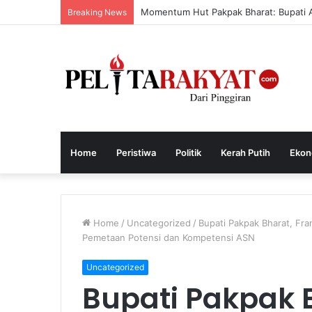
Momentum Hut Pakpak Bharat: Bupati 
Breaking News
Home
Peristiwa
Politik
Kerah Putih
Ekon
Home
/
Uncategorized
/
Bupati Pakpak Bharat, F
Pemetaan Potensi dan Kompetensi ASN
Uncategorized
Bupati Pakpak 