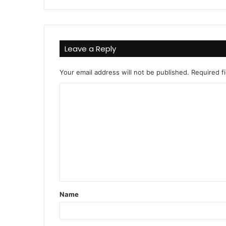
Leave a Reply
Your email address will not be published.
Required f
C
o
m
m
e
n
t
Name
*