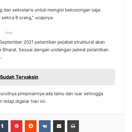
g dan sekretaris untuk mengisi kekosongan saja.
sekira 8 orang,” ucapnya.
Iklan
September 2021 pelantikan pejabat struktural akan
k Bharat. Sesuai dengan undangan jadwal pelantikan
.
 Sudah Tervaksin
urutnya pimpinannya ada tamu dari luar sehingga
tetap digelar hari ini.
Tumblr
Pinterest
Reddit
VKontakte
Share via Email
Print