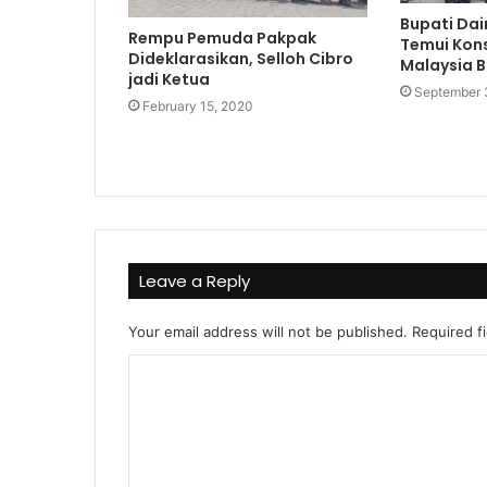
Bupati Dai
Rempu Pemuda Pakpak
Temui Kons
Dideklarasikan, Selloh Cibro
Malaysia B
jadi Ketua
September 
February 15, 2020
Leave a Reply
Your email address will not be published.
Required f
C
o
m
m