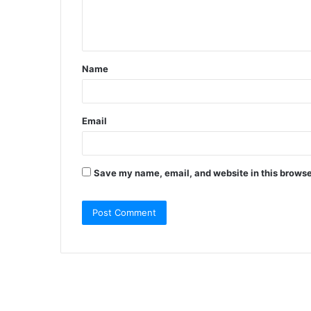
e
n
t
Name
*
Email
Save my name, email, and website in this browse