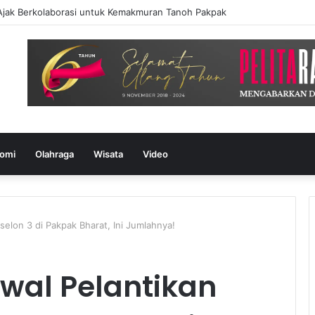
Ajak Berkolaborasi untuk Kemakmuran Tanoh Pakpak
omi
Olahraga
Wisata
Video
Eselon 3 di Pakpak Bharat, Ini Jumlahnya!
dwal Pelantikan