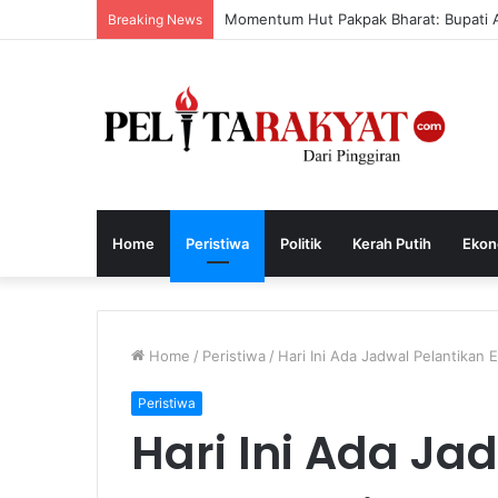
Momentum Hut Pakpak Bharat: Bupati 
Breaking News
Home
Peristiwa
Politik
Kerah Putih
Ekon
Home
/
Peristiwa
/
Hari Ini Ada Jadwal Pelantikan 
Peristiwa
Hari Ini Ada Ja