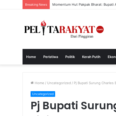
Momentum Hut Pakpak Bharat: Bupati 
Breaking News
Home
Peristiwa
Politik
Kerah Putih
Ekon
Home
/
Uncategorized
/
Pj Bupati Surung Charles 
Uncategorized
Pj Bupati Surun