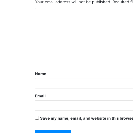
Your email address will not be published.
Required f
C
o
m
m
e
n
t
Name
*
Email
Save my name, email, and website in this browse