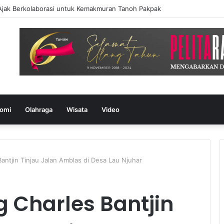
Ajak Berkolaborasi untuk Kemakmuran Tanoh Pakpak
omi
Olahraga
Wisata
Video
Bantjin Tinjau Jalan Amblas di Desa Lau Njuhar
g Charles Bantjin