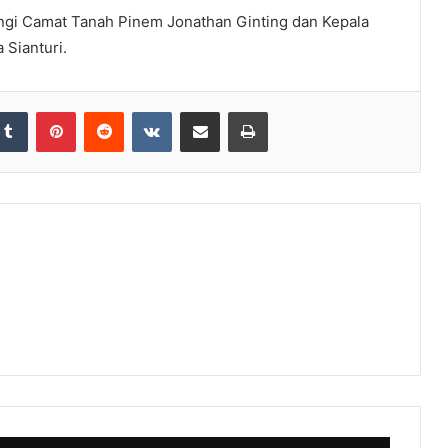
ngi Camat Tanah Pinem Jonathan Ginting dan Kepala
 Sianturi.
Tumblr
Pinterest
Reddit
VKontakte
Share via Email
Print