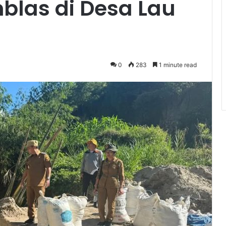
blas di Desa Lau
0
283
1 minute read