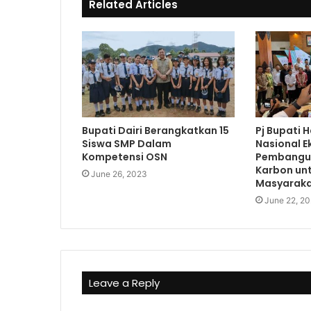
e
o
Related Articles
k
Bupati Dairi Berangkatkan 15
Pj Bupati H
Siswa SMP Dalam
Nasional E
Kompetensi OSN
Pembangu
Karbon un
June 26, 2023
Masyaraka
June 22, 2
Leave a Reply