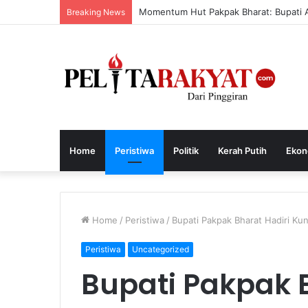
Momentum Hut Pakpak Bharat: Bupati 
Breaking News
Home
Peristiwa
Politik
Kerah Putih
Ekon
Home
/
Peristiwa
/
Bupati Pakpak Bharat Hadiri Kun
Peristiwa
Uncategorized
Bupati Pakpak B