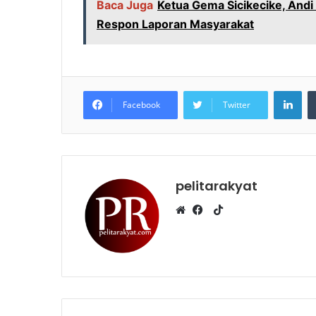
Baca Juga
Ketua Gema Sicikecike, Andi 
Respon Laporan Masyarakat
LinkedIn
Facebook
Twitter
pelitarakyat
T
i
W
F
k
e
a
T
b
c
o
s
e
k
i
b
t
o