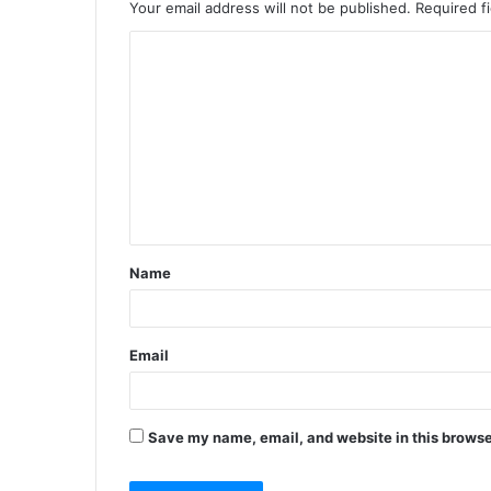
Your email address will not be published.
Required f
C
o
m
m
e
n
t
Name
*
Email
Save my name, email, and website in this browse