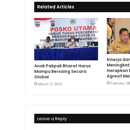
e
o
Related Articles
k
Kinerja dan
Meningkat,
Anak Pakpak Bharat Harus
Harapkan 
Mampu Bersaing Secara
Agresif Me
Global
February 28
March 11, 2021
Leave a Reply