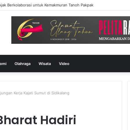
Ajak Berkolaborasi untuk Kemakmuran Tanoh Pakpak
omi
Olahraga
Wisata
Video
jungan Kerja Kajati Sumut di Sidikalang
harat Hadiri