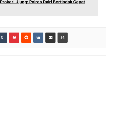
Prokeri Ujung: Polres Dairi Bertindak Cepat
Tumblr
Pinterest
Reddit
VKontakte
Share via Email
Print