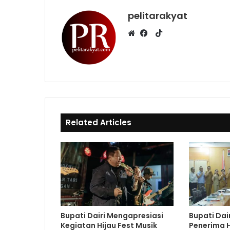
pelitarakyat
T
i
W
F
k
e
a
T
b
c
o
s
e
k
i
b
t
o
e
o
Related Articles
k
Bupati Dairi Mengapresiasi
Bupati Dai
Kegiatan Hijau Fest Musik
Penerima 