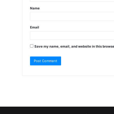
t
Name
*
Email
Save my name, email, and website in this browse