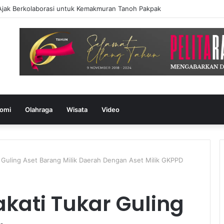
Ajak Berkolaborasi untuk Kemakmuran Tanoh Pakpak
omi
Olahraga
Wisata
Video
 Guling Aset Barang Milik Daerah Dengan Aset Milik GKPPD
kati Tukar Guling