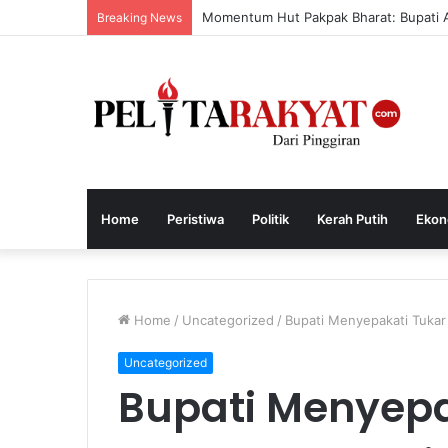
Momentum Hut Pakpak Bharat: Bupati 
Breaking News
Home
Peristiwa
Politik
Kerah Putih
Ekon
Home
/
Uncategorized
/
Bupati Menyepakati Tukar
Uncategorized
Bupati Menyepa