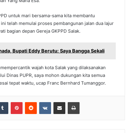
han Yang Maha Esa.
PPD untuk mari bersama-sama kita membantu
 ini telah memulai proses pembangunan jalan dua lajur
wati bagian depan Gereja GKPPD Salak.
ada, Bupati Eddy Berutu: Saya Bangga Sekali
mempercantik wajah kota Salak yang dilaksanakan
alui Dinas PUPR, saya mohon dukungan kita semua
esai tepat waktu, ucap Franc Bernhard Tumanggor.
Tumblr
Pinterest
Reddit
VKontakte
Share via Email
Print