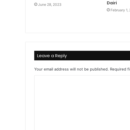
Dairi
June 28, 2023
February 1,
Leave a Reply
Your email address will not be published.
Required f
C
o
m
m
e
n