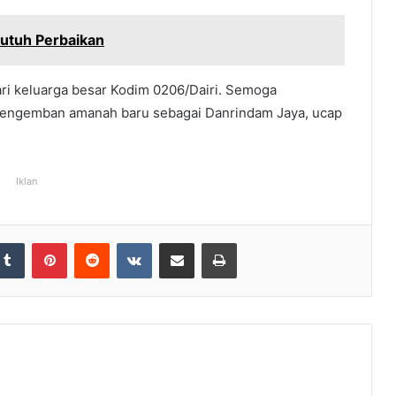
Butuh Perbaikan
ri keluarga besar Kodim 0206/Dairi. Semoga
an mengemban amanah baru sebagai Danrindam Jaya, ucap
Iklan
Tumblr
Pinterest
Reddit
VKontakte
Share via Email
Print