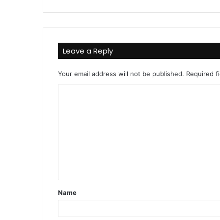
Leave a Reply
Your email address will not be published.
Required f
C
o
m
m
e
n
t
Name
*