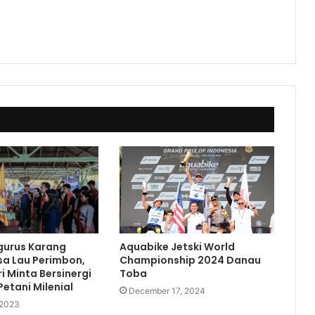
gurus Karang
Aquabike Jetski World
sa Lau Perimbon,
Championship 2024 Danau
i Minta Bersinergi
Toba
etani Milenial
December 17, 2024
 2023