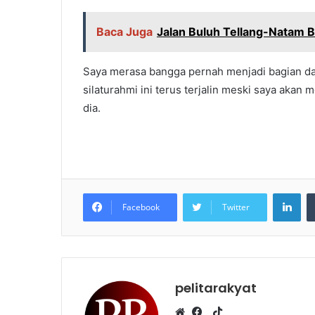
Baca Juga
Jalan Buluh Tellang-Natam 
Saya merasa bangga pernah menjadi bagian da
silaturahmi ini terus terjalin meski saya ak
dia.
LinkedIn
Facebook
Twitter
pelitarakyat
T