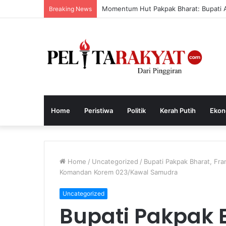
Momentum Hut Pakpak Bharat: Bupati 
Breaking News
Home
Peristiwa
Politik
Kerah Putih
Ekon
Home
/
Uncategorized
/
Bupati Pakpak Bharat, Fr
Komandan Korem 023/Kawal Samudra
Uncategorized
Bupati Pakpak 