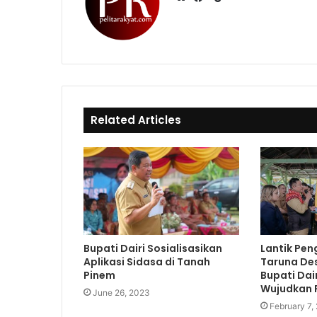
i
W
F
k
e
a
T
b
c
o
s
e
k
i
b
t
o
e
o
Related Articles
k
Bupati Dairi Sosialisasikan
Lantik Pen
Aplikasi Sidasa di Tanah
Taruna De
Pinem
Bupati Dair
Wujudkan P
June 26, 2023
February 7,