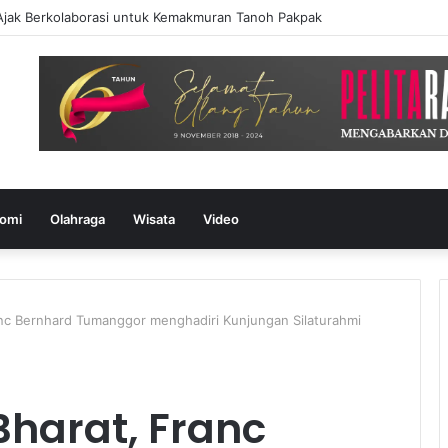
Ajak Berkolaborasi untuk Kemakmuran Tanoh Pakpak
omi
Olahraga
Wisata
Video
anc Bernhard Tumanggor menghadiri Kunjungan Silaturahmi
Bharat, Franc