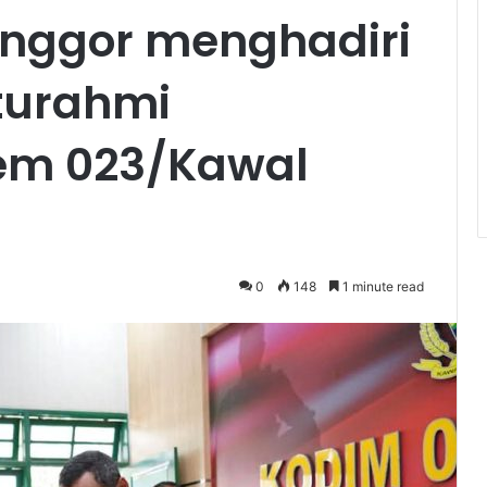
nggor menghadiri
turahmi
em 023/Kawal
0
148
1 minute read