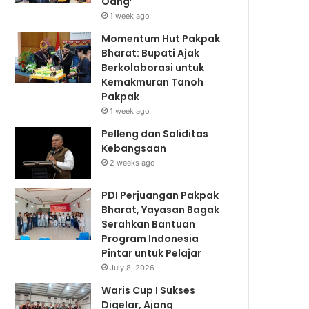
Oang’
1 week ago
Momentum Hut Pakpak
Bharat: Bupati Ajak
Berkolaborasi untuk
Kemakmuran Tanoh
Pakpak
1 week ago
Pelleng dan Soliditas
Kebangsaan
2 weeks ago
PDI Perjuangan Pakpak
Bharat, Yayasan Bagak
Serahkan Bantuan
Program Indonesia
Pintar untuk Pelajar
July 8, 2026
Waris Cup I Sukses
Digelar, Ajang