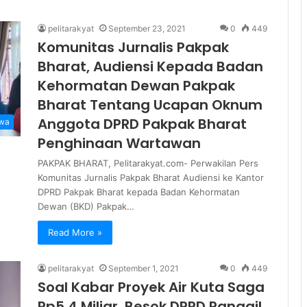
pelitarakyat
September 23, 2021
0
449
Komunitas Jurnalis Pakpak
Bharat, Audiensi Kepada Badan
Kehormatan Dewan Pakpak
Bharat Tentang Ucapan Oknum
Anggota DPRD Pakpak Bharat
iwa
Penghinaan Wartawan
PAKPAK BHARAT, Pelitarakyat.com- Perwakilan Pers
Komunitas Jurnalis Pakpak Bharat Audiensi ke Kantor
DPRD Pakpak Bharat kepada Badan Kehormatan
Dewan (BKD) Pakpak…
Read More »
pelitarakyat
September 1, 2021
0
449
Soal Kabar Proyek Air Kuta Saga
Rp5,4 Miliar, Besok DPRD Panggil