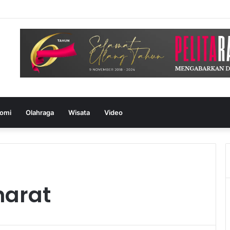
omi
Olahraga
Wisata
Video
harat