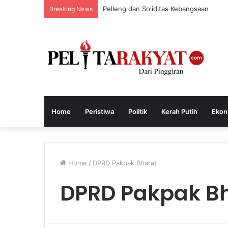
Pelleng dan Soliditas Kebangsaan
Breaking News
Home
Peristiwa
Politik
Kerah Putih
Ekon
Home
/
DPRD Pakpak Bharat
DPRD Pakpak B