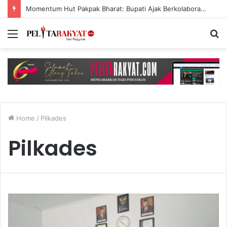
Momentum Hut Pakpak Bharat: Bupati Ajak Berkolaborasi untuk Kemakmuran Tanoh Pakpak
Menu
S
fo
Home
/
Pilkades
Pilkades