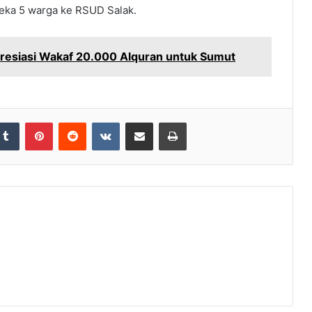
eka 5 warga ke RSUD Salak.
resiasi Wakaf 20.000 Alquran untuk Sumut
Tumblr
Pinterest
Reddit
VKontakte
Share via Email
Print