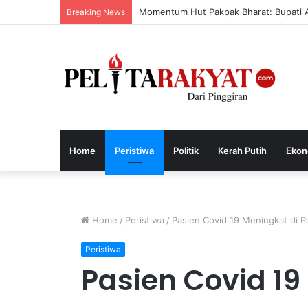
Momentum Hut Pakpak Bharat: Bupati A
Breaking News
Home
Peristiwa
Politik
Kerah Putih
Ekon
Home
/
Peristiwa
/
Pasien Covid 19 Meningkat di Pa
Peristiwa
Pasien Covid 19