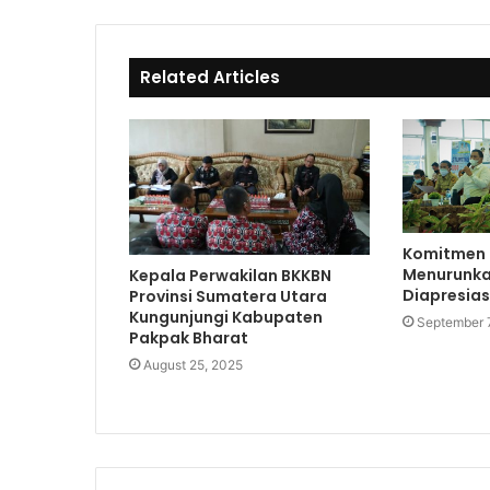
k
i
b
t
o
e
o
Related Articles
k
Komitmen B
Menurunkan
Kepala Perwakilan BKKBN
Diapresias
Provinsi Sumatera Utara
Kungunjungi Kabupaten
September 
Pakpak Bharat
August 25, 2025