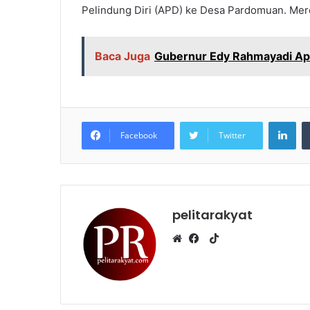
Pelindung Diri (APD) ke Desa Pardomuan. Mer
Baca Juga
Gubernur Edy Rahmayadi Ap
LinkedIn
Facebook
Twitter
pelitarakyat
T
i
W
F
k
e
a
T
b
c
o
s
e