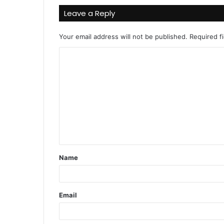
Leave a Reply
Your email address will not be published.
Required f
C
o
m
m
e
n
t
Name
*
Email