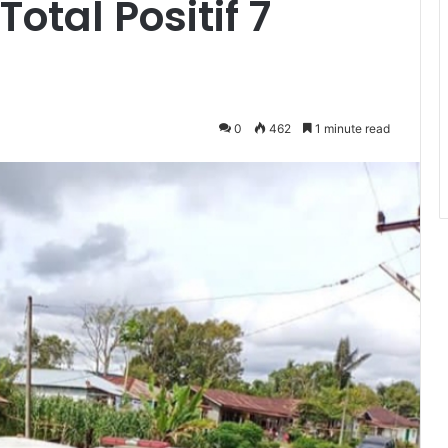
otal Positif 7
0
462
1 minute read