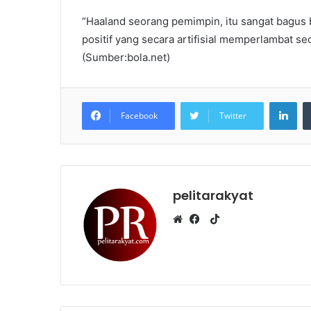
“Haaland seorang pemimpin, itu sangat bagus 
positif yang secara artifisial memperlambat s
(Sumber:bola.net)
LinkedIn
Facebook
Twitter
pelitarakyat
T
i
W
F
k
e
a
T
b
c
o
s
e
k
i
b