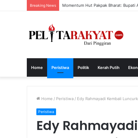
Momentum Hut Pakpak Bharat: Bupati Aj
Breaking News
Home
Peristiwa
Politik
Kerah Putih
Ekon
Home
/
Peristiwa
/
Edy Rahmayadi Kembali Luncurk
Peristiwa
Edy Rahmayadi