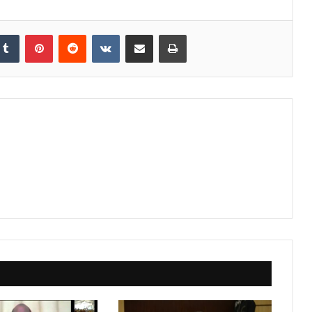
Tumblr
Pinterest
Reddit
VKontakte
Share via Email
Print