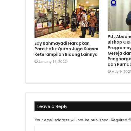
Pdt Abedn
Bishop GKP
Edy Rahmayadi Harapkan
Programny
Para Hafiz Quran Juga Kuasai
Gereja dan
Keterampilan Bidang Lainnya
Pengharga
January 16, 2022
dan Purna
May 9, 202
Leave a Reply
Your email address will not be published.
Required f
C