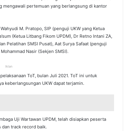
g mengawali pertemuan yang berlangsung di kantor
r Wahyudi M. Pratopo, SIP (penguji UKW yang Ketua
’sum (Ketua Litbang Fikom UPDM), Dr Retno Intani ZA,
n Pelatihan SMSI Pusat), Aat Surya Safaat (penguji
n Mohammad Nasir (Sekjen SMSI).
Iklan
elaksanaan ToT, bulan Juli 2021. ToT ini untuk
ya keberlangsungan UKW dapat terjamin.
mbaga Uji Wartawan UPDM, telah disiapkan peserta
dan track record baik.