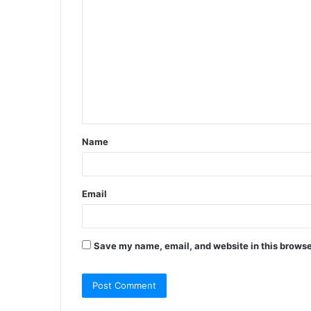
o
m
m
e
n
t
Name
*
Email
Save my name, email, and website in this browse