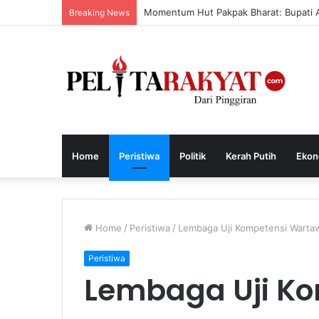
Momentum Hut Pakpak Bharat: Bupati 
Breaking News
Home
Peristiwa
Politik
Kerah Putih
Ekon
Home
/
Peristiwa
/
Lembaga Uji Kompetensi Warta
Peristiwa
Lembaga Uji K