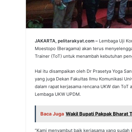
JAKARTA, pelitarakyat.com –
Lembaga Uji Ko
Moestopo (Beragama) akan terus menyelenggar
Trainer (ToT) untuk menambah kebutuhan pen
Hal itu disampaikan oleh Dr Prasetya Yoga S
yang juga Dekan Fakultas Ilmu Komunikasi Univ
dalam rapat kerjasama rencana UKW dan ToT an
Lembaga UKW UPDM.
Baca Juga
Wakil Bupati Pakpak Bharat 
“Kami menyambut baik kerjasama yang sudah ki