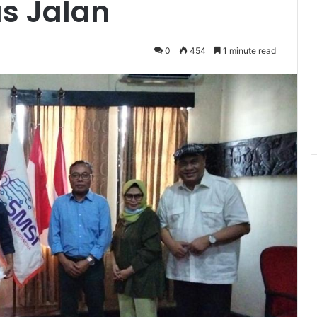
s Jalan
0
454
1 minute read