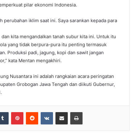
emperkuat pilar ekonomi Indonesia.
eh perubahan iklim saat ini. Saya sarankan kepada para
 dan kita mengandalkan tanah subur kita ini. Untuk itu
lola yang tidak berpura-pura itu penting termasuk
. Produksi padi, jagung, kopi dan sawit jangan
or,” kata Mentan mengakhiri.
ung Nusantara ini adalah rangkaian acara peringatan
abupaten Grobogan Jawa Tengah dan diikuti Gubernur,
.
Tumblr
Pinterest
Reddit
VKontakte
Share via Email
Print