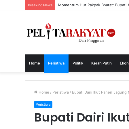
Pelleng dan Soliditas Kebangsaan
Breaking News
Home
Peristiwa
Politik
Kerah Putih
Ekon
Home
/
Peristiwa
/
Bupati Dairi Ikut Panen Jagung 
Peristiwa
Bupati Dairi Ik