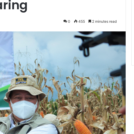
aring
0
455
2 minutes read