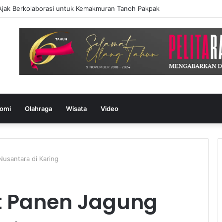
omi
Olahraga
Wisata
Video
Nusantara di Karing
ut Panen Jagung