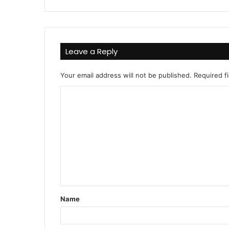
Leave a Reply
Your email address will not be published.
Required f
C
o
m
m
e
n
t
Name
*