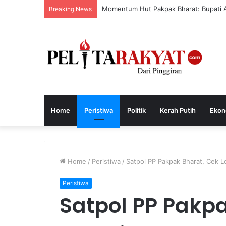
Momentum Hut Pakpak Bharat: Bupati Aja
Breaking News
Home
Peristiwa
Politik
Kerah Putih
Ekon
Home
/
Peristiwa
/
Satpol PP Pakpak Bharat, Cek
Peristiwa
Satpol PP Pakpa