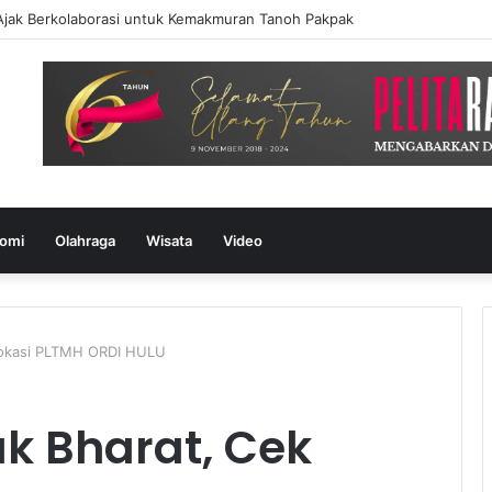
k Berkolaborasi untuk Kemakmuran Tanoh Pakpak
omi
Olahraga
Wisata
Video
 Lokasi PLTMH ORDI HULU
k Bharat, Cek