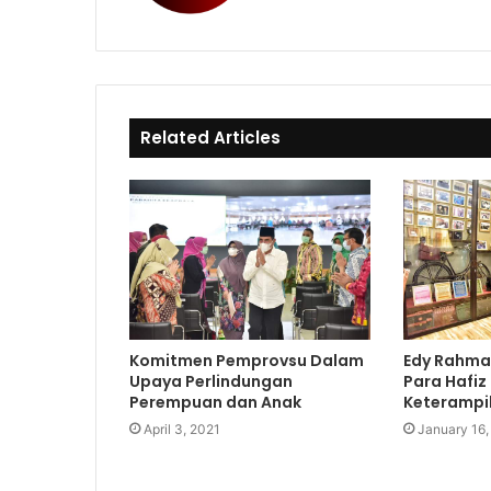
e
a
T
b
c
o
s
e
k
i
b
t
o
e
o
Related Articles
k
Komitmen Pemprovsu Dalam
Edy Rahma
Upaya Perlindungan
Para Hafiz
Perempuan dan Anak
Keterampil
April 3, 2021
January 16,