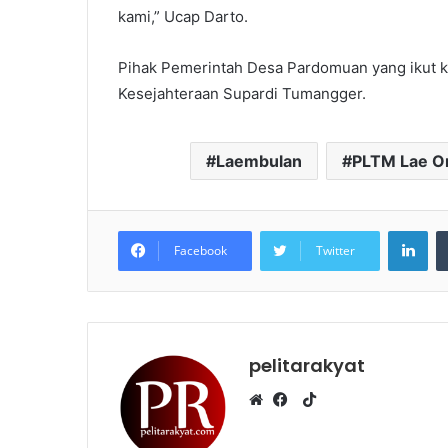
kami,” Ucap Darto.
Pihak Pemerintah Desa Pardomuan yang ikut ke
Kesejahteraan Supardi Tumangger.
Laembulan
PLTM Lae Or
LinkedIn
Facebook
Twitter
pelitarakyat
T
i
W
F
k