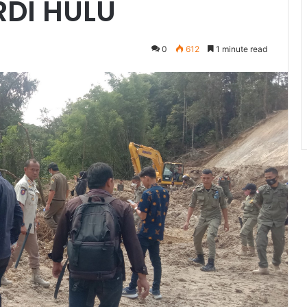
RDI HULU
0
612
1 minute read