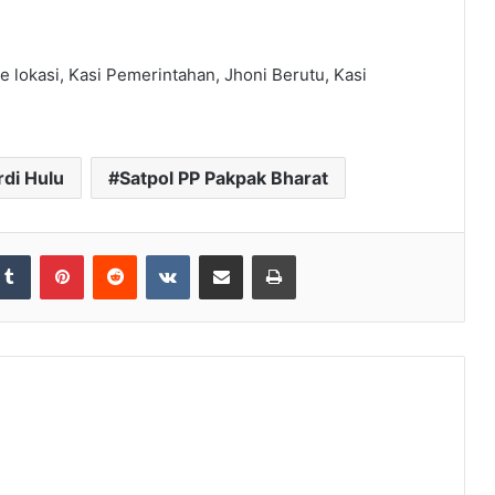
 lokasi, Kasi Pemerintahan, Jhoni Berutu, Kasi
di Hulu
Satpol PP Pakpak Bharat
Tumblr
Pinterest
Reddit
VKontakte
Share via Email
Print