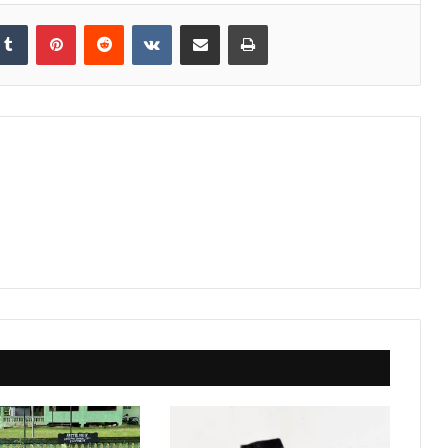
Tumblr
Pinterest
Reddit
VKontakte
Share via Email
Print