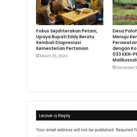
Fokus Sejahterakan Petani,
Desa Palo
Upaya Bupati Eddy Berutu
Menuju Ke
Kembali Diapresiasi
Perawatan
Kementerian Pertanian
dengan Ko
033 KKN-PP
March 25, 2024
Malikussal
December 2
Leave a Reply
Your email address will not be published.
Required f