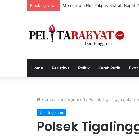
Momentum Hut Pakpak Bharat: Bupati 
Breaking News
Home
Peristiwa
Politik
Kerah Putih
Ekon
Home
/
Uncategorized
/
Polsek Tigalingga gelar o
Uncategorized
Polsek Tigaling