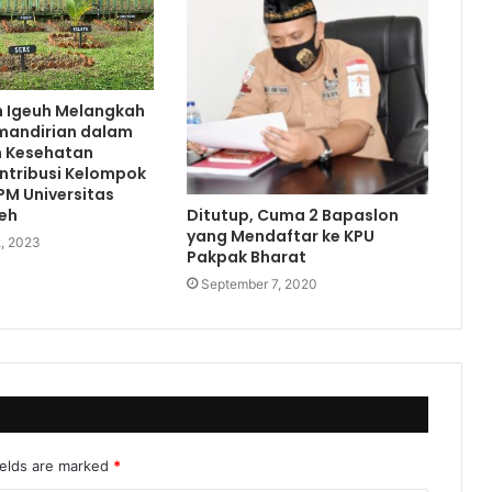
h Igeuh Melangkah
mandirian dalam
 Kesehatan
ntribusi Kelompok
M Universitas
eh
Ditutup, Cuma 2 Bapaslon
yang Mendaftar ke KPU
, 2023
Pakpak Bharat
September 7, 2020
ields are marked
*