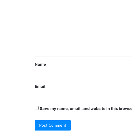
C
o
m
m
e
n
t
Name
*
Email
Save my name, email, and website in this browse