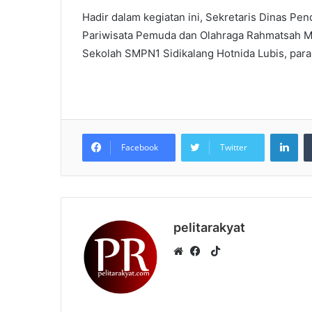
Hadir dalam kegiatan ini, Sekretaris Dinas Pen
Pariwisata Pemuda dan Olahraga Rahmatsah Mu
Sekolah SMPN1 Sidikalang Hotnida Lubis, para
LinkedIn
Facebook
Twitter
pelitarakyat
T
i
W
F
k
e
a
T
b
c