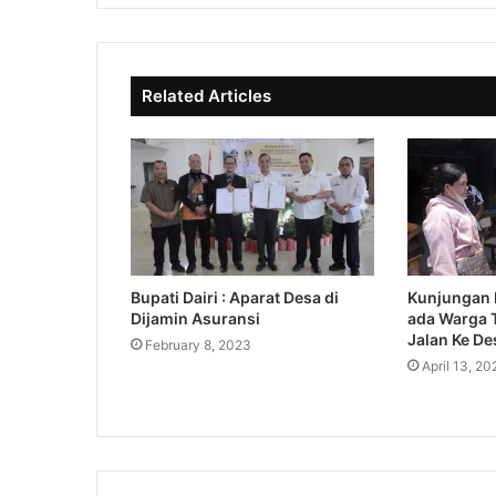
o
s
e
k
i
b
t
o
e
o
Related Articles
k
Bupati Dairi : Aparat Desa di
Kunjungan K
Dijamin Asuransi
ada Warga T
Jalan Ke De
February 8, 2023
April 13, 20