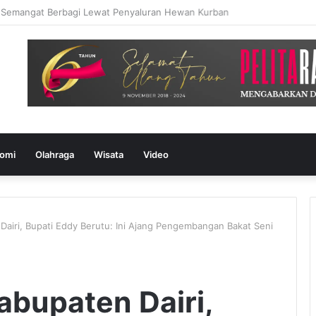
an Semangat Berbagi Lewat Penyaluran Hewan Kurban
omi
Olahraga
Wisata
Video
Dairi, Bupati Eddy Berutu: Ini Ajang Pengembangan Bakat Seni
abupaten Dairi,