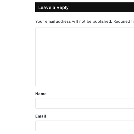
Leave a Reply
Your email address will not be published.
Required f
C
o
m
m
e
n
t
Name
*
Email