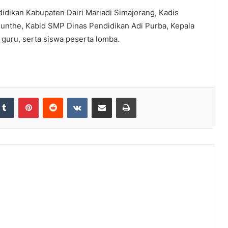
didikan Kabupaten Dairi Mariadi Simajorang, Kadis
nthe, Kabid SMP Dinas Pendidikan Adi Purba, Kepala
 guru, serta siswa peserta lomba.
Tumblr
Pinterest
Reddit
VKontakte
Share via Email
Print