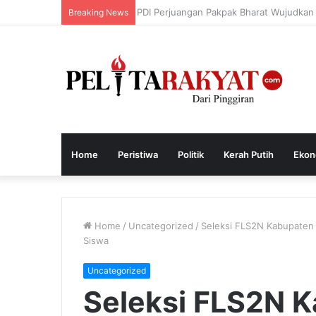
PDI Perjuangan Pakpak Bharat Wujudk
Breaking News
Home
Peristiwa
Politik
Kerah Putih
Ekon
Home
/
Uncategorized
/
Seleksi FLS2N Kabupaten 
Siswa
Uncategorized
Seleksi FLS2N K