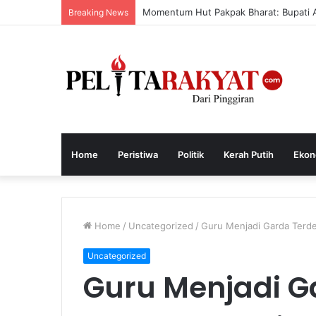
Momentum Hut Pakpak Bharat: Bupati Aja
Breaking News
Home
Peristiwa
Politik
Kerah Putih
Ekon
Home
/
Uncategorized
/
Guru Menjadi Garda Terd
Uncategorized
Guru Menjadi G