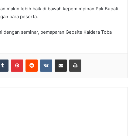
an makin lebih baik di bawah kepemimpinan Pak Bupati
ngan para peserta.
gkai dengan seminar, pemaparan Geosite Kaldera Toba
Tumblr
Pinterest
Reddit
VKontakte
Share via Email
Print