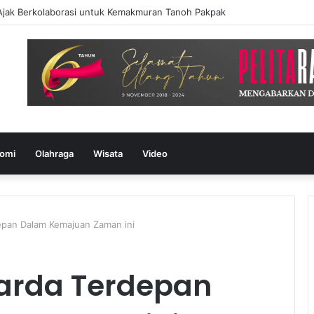
k Berkolaborasi untuk Kemakmuran Tanoh Pakpak
omi
Olahraga
Wisata
Video
epan Dalam Kemajuan Zaman ini
arda Terdepan