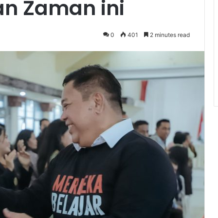
n Zaman ini
0
401
2 minutes read