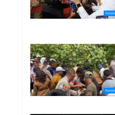
Perist
Perist