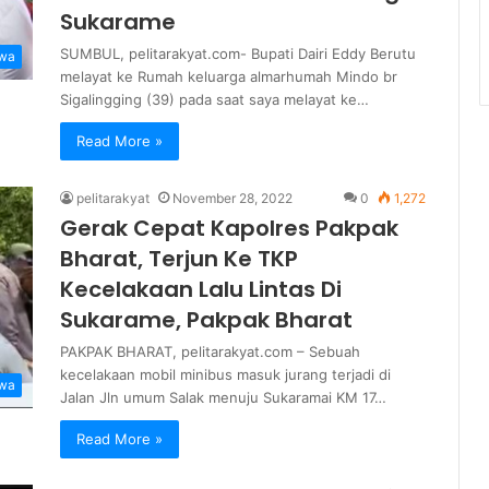
Sukarame
SUMBUL, pelitarakyat.com- Bupati Dairi Eddy Berutu
iwa
melayat ke Rumah keluarga almarhumah Mindo br
Sigalingging (39) pada saat saya melayat ke…
Read More »
pelitarakyat
November 28, 2022
0
1,272
Gerak Cepat Kapolres Pakpak
Bharat, Terjun Ke TKP
Kecelakaan Lalu Lintas Di
Sukarame, Pakpak Bharat
PAKPAK BHARAT, pelitarakyat.com – Sebuah
kecelakaan mobil minibus masuk jurang terjadi di
iwa
Jalan Jln umum Salak menuju Sukaramai KM 17…
Read More »