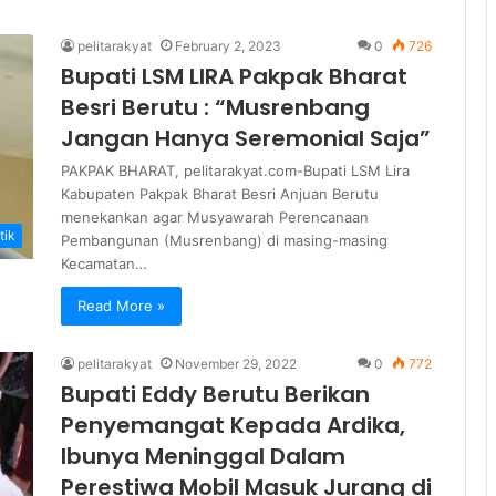
pelitarakyat
February 2, 2023
0
726
Bupati LSM LIRA Pakpak Bharat
Besri Berutu : “Musrenbang
Jangan Hanya Seremonial Saja”
PAKPAK BHARAT, pelitarakyat.com-Bupati LSM Lira
Kabupaten Pakpak Bharat Besri Anjuan Berutu
menekankan agar Musyawarah Perencanaan
tik
Pembangunan (Musrenbang) di masing-masing
Kecamatan…
Read More »
pelitarakyat
November 29, 2022
0
772
Bupati Eddy Berutu Berikan
Penyemangat Kepada Ardika,
Ibunya Meninggal Dalam
Perestiwa Mobil Masuk Jurang di