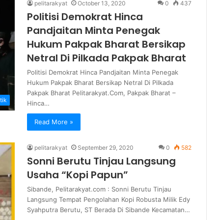
pelitarakyat
October 13, 2020
0
437
Politisi Demokrat Hinca
Pandjaitan Minta Penegak
Hukum Pakpak Bharat Bersikap
Netral Di Pilkada Pakpak Bharat
Politisi Demokrat Hinca Pandjaitan Minta Penegak
Hukum Pakpak Bharat Bersikap Netral Di Pilkada
Pakpak Bharat Pelitarakyat.Com, Pakpak Bharat –
tik
Hinca…
Read More »
pelitarakyat
September 29, 2020
0
582
Sonni Berutu Tinjau Langsung
Usaha “Kopi Papun”
Sibande, Pelitarakyat.com : Sonni Berutu Tinjau
Langsung Tempat Pengolahan Kopi Robusta Milik Edy
Syahputra Berutu, ST Berada Di Sibande Kecamatan…