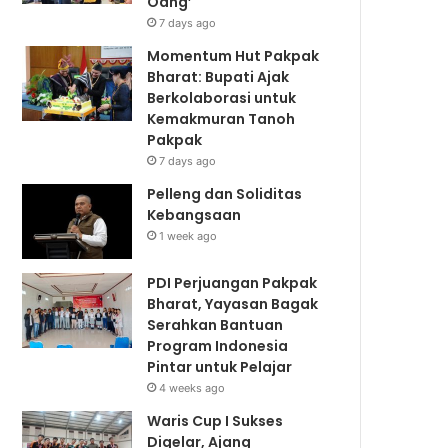
Oang’
7 days ago
Momentum Hut Pakpak
Bharat: Bupati Ajak
Berkolaborasi untuk
Kemakmuran Tanoh
Pakpak
7 days ago
Pelleng dan Soliditas
Kebangsaan
1 week ago
PDI Perjuangan Pakpak
Bharat, Yayasan Bagak
Serahkan Bantuan
Program Indonesia
Pintar untuk Pelajar
4 weeks ago
Waris Cup I Sukses
Digelar, Ajang