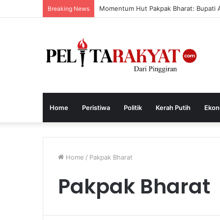
Momentum Hut Pakpak Bharat: Bupati 
Breaking News
Home
Peristiwa
Politik
Kerah Putih
Ekon
Home
/
Pakpak Bharat
Pakpak Bharat