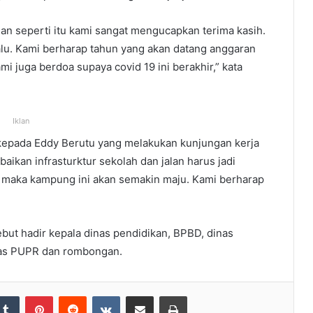
an seperti itu kami sangat mengucapkan terima kasih.
lu. Kami berharap tahun yang akan datang anggaran
mi juga berdoa supaya covid 19 ini berakhir,” kata
Iklan
kepada Eddy Berutu yang melakukan kunjungan kerja
ikan infrasturktur sekolah dan jalan harus jadi
gus maka kampung ini akan semakin maju. Kami berharap
ut hadir kepala dinas pendidikan, BPBD, dinas
nas PUPR dan rombongan.
Tumblr
Pinterest
Reddit
VKontakte
Share via Email
Print