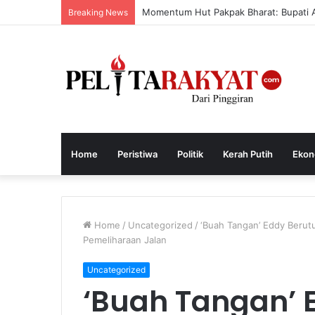
Pelleng dan Soliditas Kebangsaan
Breaking News
Home
Peristiwa
Politik
Kerah Putih
Ekon
Home
/
Uncategorized
/
‘Buah Tangan’ Eddy Berut
Pemeliharaan Jalan
Uncategorized
‘Buah Tangan’ 