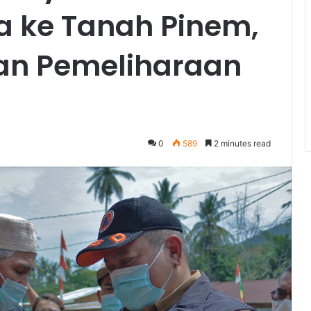
a ke Tanah Pinem,
an Pemeliharaan
0
589
2 minutes read