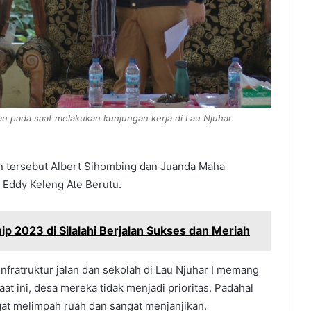
an pada saat melakukan kunjungan kerja di Lau Njuhar
n tersebut Albert Sihombing dan Juanda Maha
 Eddy Keleng Ate Berutu.
 2023 di Silalahi Berjalan Sukses dan Meriah
ratruktur jalan dan sekolah di Lau Njuhar I memang
at ini, desa mereka tidak menjadi prioritas. Padahal
angat melimpah ruah dan sangat menjanjikan.