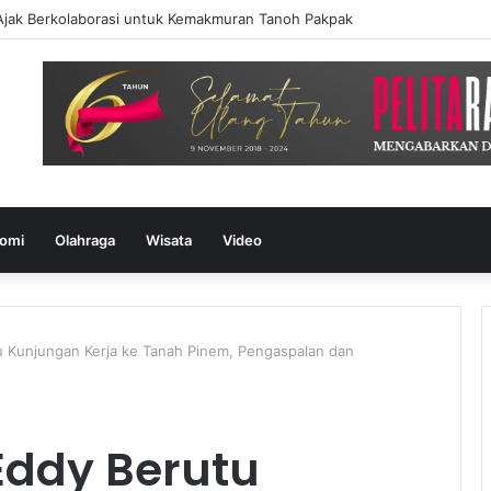
omi
Olahraga
Wisata
Video
u Kunjungan Kerja ke Tanah Pinem, Pengaspalan dan
Eddy Berutu