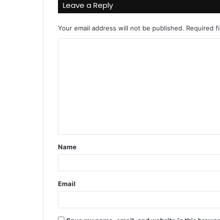
Leave a Reply
Your email address will not be published.
Required f
C
o
m
m
e
n
t
Name
*
Email