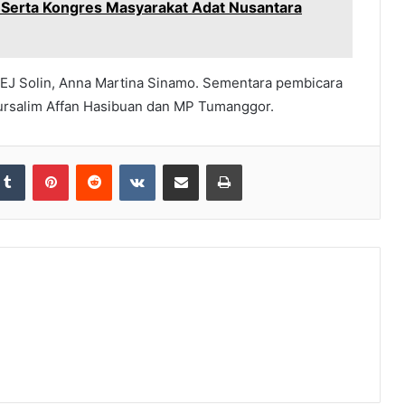
Serta Kongres Masyarakat Adat Nusantara
 EJ Solin, Anna Martina Sinamo. Sementara pembicara
rsalim Affan Hasibuan dan MP Tumanggor.
Tumblr
Pinterest
Reddit
VKontakte
Share via Email
Print