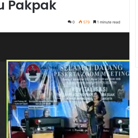
u Pakpak
0
579
1 minute read