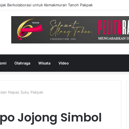
Ajak Berkolaborasi untuk Kemakmuran Tanoh Pakpak
omi
Olahraga
Wisata
Video
l dan Napas Suku Pakpak
apo Jojong Simbol