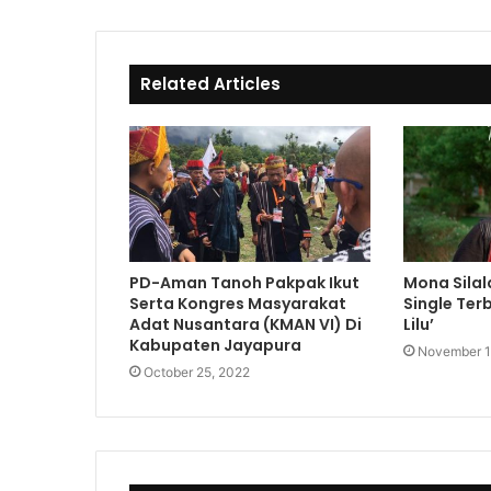
k
i
b
t
o
e
o
Related Articles
k
PD-Aman Tanoh Pakpak Ikut
Mona Silal
Serta Kongres Masyarakat
Single Ter
Adat Nusantara (KMAN VI) Di
Lilu’
Kabupaten Jayapura
November 1
October 25, 2022