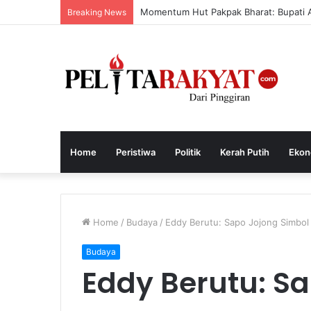
Momentum Hut Pakpak Bharat: Bupati 
Breaking News
Home
Peristiwa
Politik
Kerah Putih
Ekon
Home
/
Budaya
/
Eddy Berutu: Sapo Jojong Simbo
Budaya
Eddy Berutu: S