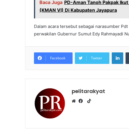
Baca Juga
PD-Aman Tanoh Pakpak Ikut 
(KMAN VI) Di Kabupaten Jayapura
Dalam acara tersebut sebagai narasumber Pdt
perwakilan Gubernur Sumut Edy Rahmayadi Nu
LinkedIn
Facebook
Twitter
pelitarakyat
T
i
W
F
k
e
a
T
b
c
o
s
e