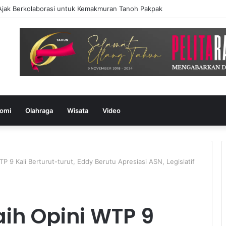
Ajak Berkolaborasi untuk Kemakmuran Tanoh Pakpak
omi
Olahraga
Wisata
Video
P 9 Kali Berturut-turut, Eddy Berutu Apresiasi ASN, Legislatif
ih Opini WTP 9