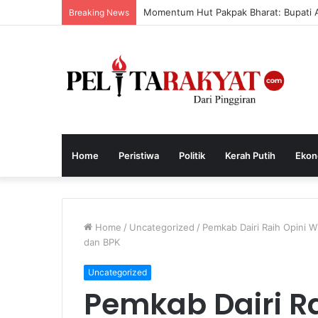
Momentum Hut Pakpak Bharat: Bupati 
Breaking News
Home
Peristiwa
Politik
Kerah Putih
Ekon
Home
/
Uncategorized
/
Pemkab Dairi Raih Opini WT
dan BPK
Uncategorized
Pemkab Dairi Ra