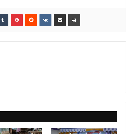
Tumblr
Pinterest
Reddit
VKontakte
Share via Email
Print