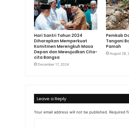
Hari Santri Tahun 2024
Pemkab Da
Diharapkan Memperkuat
Tangani B
Komitmen Merengkuh Masa
Pamah
Depan dan Mewujudkan Cita-
August 28,
cita Bangsa
December 17, 2024
Leave a Reply
Your email address will not be published.
Required f
C