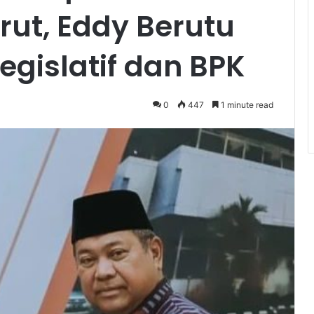
urut, Eddy Berutu
egislatif dan BPK
0
447
1 minute read