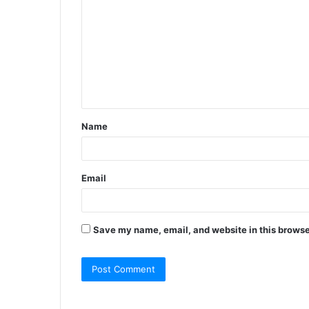
o
m
m
e
n
t
Name
*
Email
Save my name, email, and website in this browse