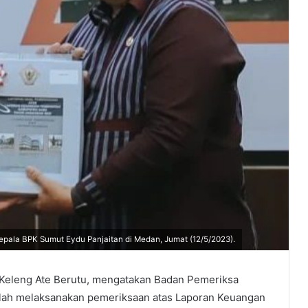
epala BPK Sumut Eydu Panjaitan di Medan, Jumat (12/5/2023).
 Keleng Ate Berutu, mengatakan Badan Pemeriksa
elah melaksanakan pemeriksaan atas Laporan Keuangan