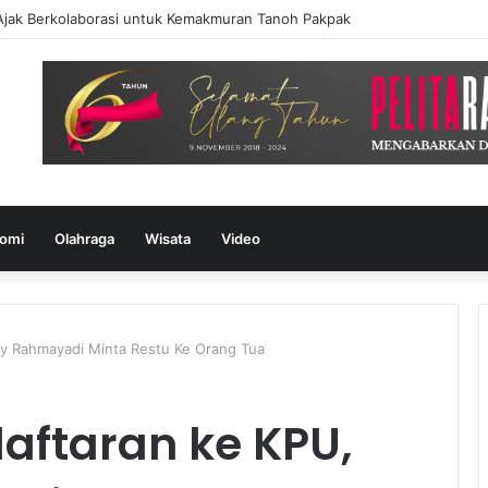
Ajak Berkolaborasi untuk Kemakmuran Tanoh Pakpak
omi
Olahraga
Wisata
Video
y Rahmayadi Minta Restu Ke Orang Tua
aftaran ke KPU,