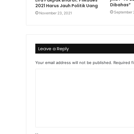
Dibahas”
2021 Harus Jauh Politik Uang
September 
November 23, 2021
Leave a Reply
Your email address will not be published.
Required f
C
o
m
m
e
n
t