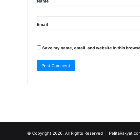
Name
*
Email
Save my name, email, and website in this browse
© Copyright 2026, All Rights Reserved |
PelitaRakyat.co