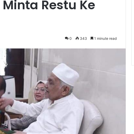
Minta Restu Ke
0
343
1 minute read