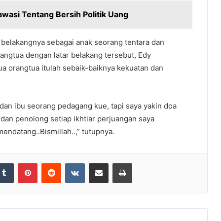
wasi Tentang Bersih Politik Uang
r belakangnya sebagai anak seorang tentara dan
angtua dengan latar belakang tersebut, Edy
a orangtua itulah sebaik-baiknya kekuatan dan
an ibu seorang pedagang kue, tapi saya yakin doa
dan penolong setiap ikhtiar perjuangan saya
datang..Bismillah..,” tutupnya.
Tumblr
Pinterest
Reddit
VKontakte
Share via Email
Print