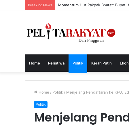
Momentum Hut Pakpak Bharat: Bupati 
Breaking News
Home
Peristiwa
Politik
Kerah Putih
Ekon
Home
/
Politik
/
Menjelang Pendaftaran ke KPU, Ed
Politik
Menjelang Pend