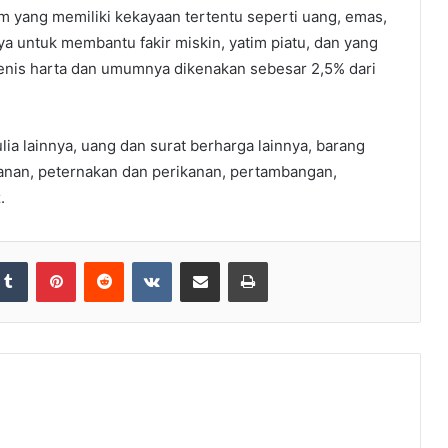
m yang memiliki kekayaan tertentu seperti uang, emas,
ya untuk membantu fakir miskin, yatim piatu, dan yang
 jenis harta dan umumnya dikenakan sebesar 2,5% dari
ia lainnya, uang dan surat berharga lainnya, barang
anan, peternakan dan perikanan, pertambangan,
.
Tumblr
Pinterest
Reddit
VKontakte
Share via Email
Print