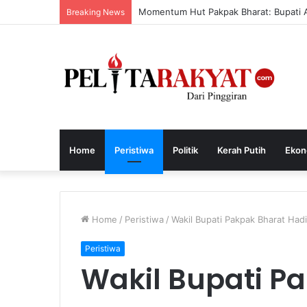
Momentum Hut Pakpak Bharat: Bupati Aja
Breaking News
Home
Peristiwa
Politik
Kerah Putih
Ekon
Home
/
Peristiwa
/
Wakil Bupati Pakpak Bharat Hadi
Peristiwa
Wakil Bupati Pa