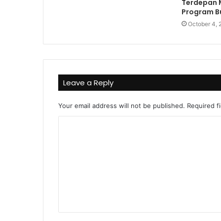
Terdepan
Program Bu
October 4, 
Leave a Reply
Your email address will not be published.
Required f
C
o
m
m
e
n
t