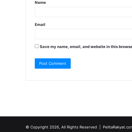
Name
*
Email
Save my name, email, and website in this browse
© Copyright 2026, All Rights Reserved |
PelitaRakyat.co