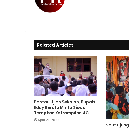
i
W
F
k
e
a
T
b
c
o
s
e
k
i
b
t
o
e
o
Related Articles
k
Pantau Ujian Sekolah, Bupati
Eddy Berutu Minta Siswa
Terapkan Ketrampilan 4C
April 21, 2022
Saut Ujung