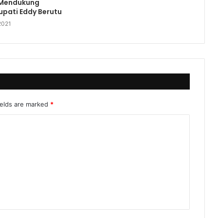
 Mendukung
pati Eddy Berutu
2021
ields are marked
*