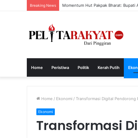
Momentum Hut Pakpak Bharat: Bupati 
Breaking News
Home
Peristiwa
Politik
Kerah Putih
Ekon
Home
/
Ekonomi
/
Transformasi Digital Pendoron
Ekonomi
Transformasi D