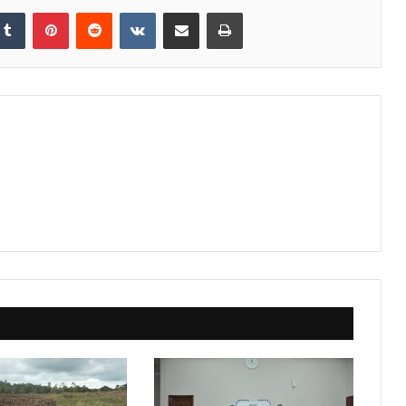
Tumblr
Pinterest
Reddit
VKontakte
Share via Email
Print