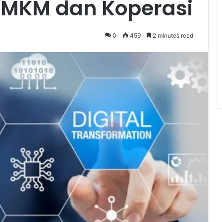
MKM dan Koperasi
0
459
2 minutes read