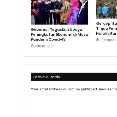
Gercep! Bu
Tinjau Pe
Gubernur Tegaskan Upaya
Holtikultu
Peningkatan Ekonomi di Masa
Pandemi Covid-19
September 
April 16, 2021
Leave a Reply
Your email address will not be published.
Required f
C
o
m