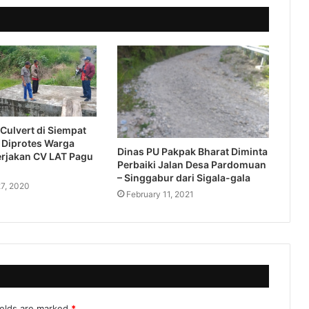
Culvert di Siempat
 Diprotes Warga
Dinas PU Pakpak Bharat Diminta
erjakan CV LAT Pagu
Perbaiki Jalan Desa Pardomuan
– Singgabur dari Sigala-gala
7, 2020
February 11, 2021
ields are marked
*