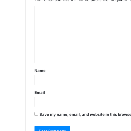
C
o
m
m
e
n
t
Name
*
Email
Save my name, email, and website in this browse