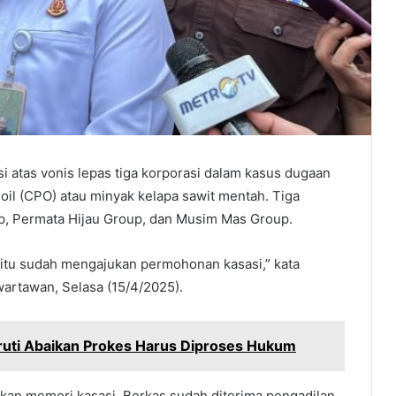
 atas vonis lepas tiga korporasi dalam kasus dugaan
 oil (CPO) atau minyak kelapa sawit mentah. Tiga
up, Permata Hijau Group, dan Musim Mas Group.
 itu sudah mengajukan permohonan kasasi,” kata
artawan, Selasa (15/4/2025).
ti Abaikan Prokes Harus Diproses Hukum
kan memori kasasi. Berkas sudah diterima pengadilan