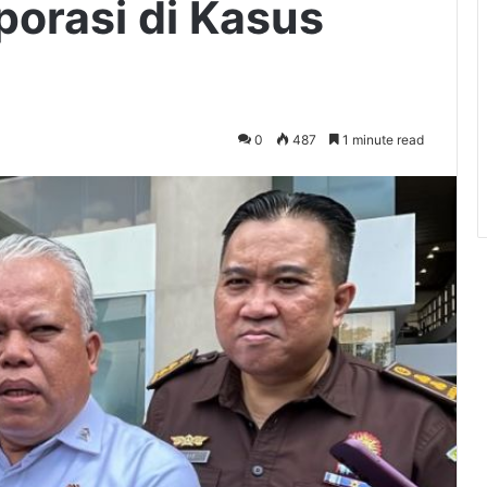
porasi di Kasus
0
487
1 minute read