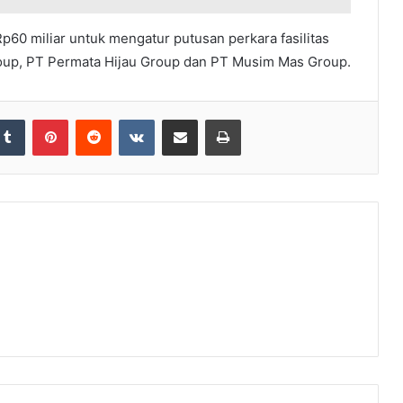
60 miliar untuk mengatur putusan perkara fasilitas
roup, PT Permata Hijau Group dan PT Musim Mas Group.
Tumblr
Pinterest
Reddit
VKontakte
Share via Email
Print