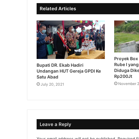
e
o
Related Articles
k
Proyek Box 
Rube I yang
Bupati DR. Ekab Hadiri
Diduga Dik
Undangan HUT Gereja GPDI Ke
Rp200Jt
Satu Abad
November 2
July 20, 2021
Leave a Reply
Your email address will not be published.
Required f