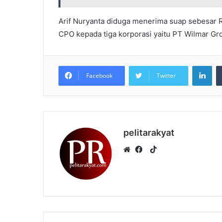
Arif Nuryanta diduga menerima suap sebesar Rp
CPO kepada tiga korporasi yaitu PT Wilmar G
LinkedIn
Facebook
Twitter
pelitarakyat
T
i
W
F
k
e
a
T
b
c
o
s
e
k
i
b
t
o