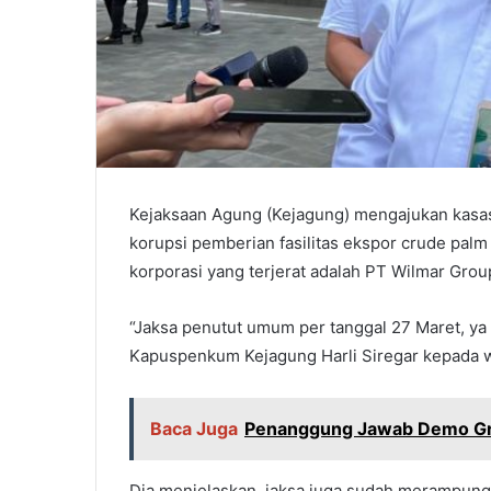
Kejaksaan Agung (Kejagung) mengajukan kasasi
korupsi pemberian fasilitas ekspor crude palm
korporasi yang terjerat adalah PT Wilmar Gro
“Jaksa penutut umum per tanggal 27 Maret, ya
Kapuspenkum Kejagung Harli Siregar kepada w
Baca Juga
Penanggung Jawab Demo Gru
Dia menjelaskan, jaksa juga sudah merampung