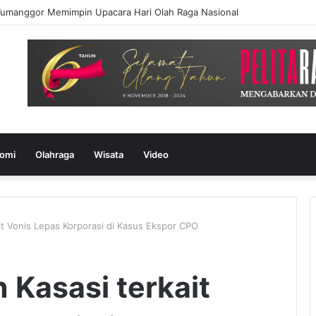
 Tumanggor Memimpin Upacara Hari Olah Raga Nasional
omi
Olahraga
Wisata
Video
it Vonis Lepas Korporasi di Kasus Ekspor CPO
 Kasasi terkait