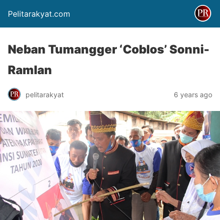
Pelitarakyat.com
Neban Tumangger ‘Coblos’ Sonni-
Ramlan
pelitarakyat
6 years ago