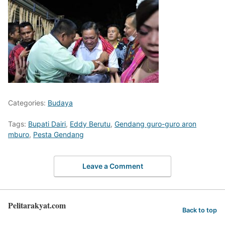
Categories:
Budaya
Tags:
Bupati Dairi
,
Eddy Berutu
,
Gendang guro-guro aron
mburo
,
Pesta Gendang
Leave a Comment
Pelitarakyat.com
Back to top