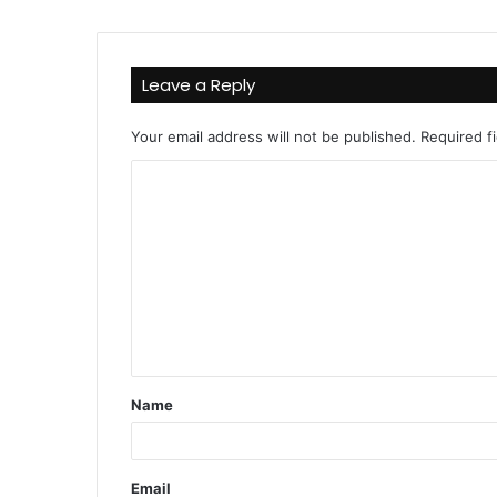
Leave a Reply
Your email address will not be published.
Required f
C
o
m
m
e
n
t
Name
*
Email