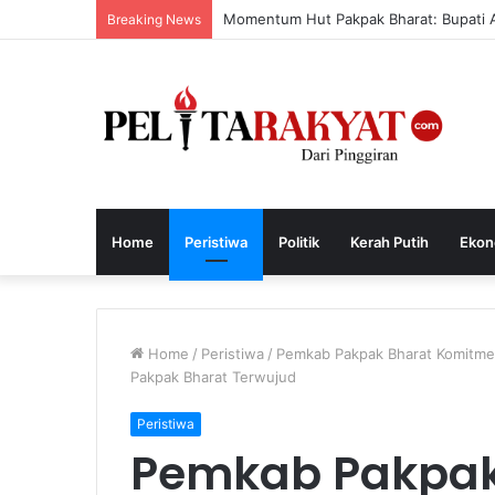
Momentum Hut Pakpak Bharat: Bupati 
Breaking News
Home
Peristiwa
Politik
Kerah Putih
Ekon
Home
/
Peristiwa
/
Pemkab Pakpak Bharat Komitmen
Pakpak Bharat Terwujud
Peristiwa
Pemkab Pakpak