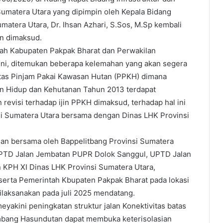
matera Utara yang dipimpin oleh Kepala Bidang
umatera Utara, Dr. Ihsan Azhari, S.Sos, M.Sp kembali
n dimaksud.
tah Kabupaten Pakpak Bharat dan Perwakilan
i, ditemukan beberapa kelemahan yang akan segera
itas Pinjam Pakai Kawasan Hutan (PPKH) dimana
n Hidup dan Kehutanan Tahun 2013 terdapat
 revisi terhadap ijin PPKH dimaksud, terhadap hal ini
si Sumatera Utara bersama dengan Dinas LHK Provinsi
ngan bersama oleh Bappelitbang Provinsi Sumatera
 UPTD Jalan Jembatan PUPR Dolok Sanggul, UPTD Jalan
 KPH XI Dinas LHK Provinsi Sumatera Utara,
rta Pemerintah Kbupaten Pakpak Bharat pada lokasi
ilaksanakan pada juli 2025 mendatang.
meyakini peningkatan struktur jalan Konektivitas batas
bang Hasundutan dapat membuka keterisolasian