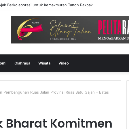
Ajak Berkolaborasi untuk Kemakmuran Tanoh Pakpak
omi
Olahraga
Wisata
Video
 Pembangunan Ruas Jalan Provinsi Ruas Batu Gajah – Batas
 Bharat Komitmen