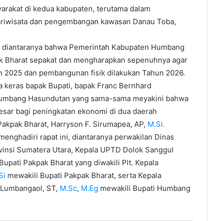
rakat di kedua kabupaten, terutama dalam
ariwisata dan pengembangan kawasan Danau Toba,
ing diantaranya bahwa Pemerintah Kabupaten Humbang
k Bharat sepakat dan mengharapkan sepenuhnya agar
n 2025 dan pembangunan fisik dilakukan Tahun 2026.
ja keras bapak Bupati, bapak Franc Bernhard
Humbang Hasundutan yang sama-sama meyakini bahwa
esar bagi peningkatan ekonomi di dua daerah
 Pakpak Bharat, Harryson F. Sirumapea, AP,
M.Si.
enghadiri rapat ini, diantaranya perwakilan Dinas
vinsi Sumatera Utara, Kepala UPTD Dolok Sanggul
upati Pakpak Bharat yang diwakili Plt. Kepala
Si
mewakili Bupati Pakpak Bharat, serta Kepala
 Lumbangaol, ST,
M.Sc
,
M.Eg
mewakili Bupati Humbang