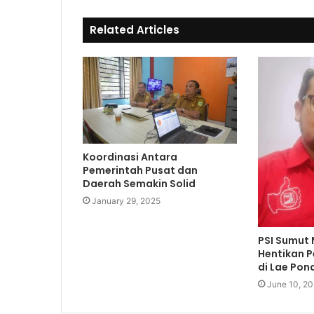
t
o
e
o
Related Articles
k
Koordinasi Antara
Pemerintah Pusat dan
Daerah Semakin Solid
January 29, 2025
PSI Sumut 
Hentikan 
di Lae Po
June 10, 20