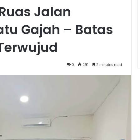
uas Jalan
atu Gajah – Batas
Terwujud
0
291
2 minutes read