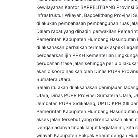
Kewilayahan Kantor BAPPELITBANG Provinsi Su
Infrastruktur Wilayah, Bappelitbang Provinsi S
dilakukan pembahasan pembangunan ruas jala
Dalam rapat yang dihadiri perwakilan Pemerin
Pemerintah Kabupaten Humbang Hasundutan in
dilaksanakan perbaikan termasuk aspek Legal
berdasarkan ijin PPKH Kementerian Lingkunga
perubahan trase jalan sehingga perlu dilakukan
akan dikoordinasikan oleh Dinas PUPR Provin
Sumatera Utara.
Selain itu akan dilaksanakan peninjauan lapa
Utara, Dinas PUPR Provinsi Sumatera Utara,
Jembatan PUPR Sidikalang, UPTD KPH XIII dan
Pemerintah Kabupaten Humbang Hasundutan se
akses jalan tersebut yang direncanakan akan d
Dengan adanya tindak lanjut kegiatan ini, kita 
wilayah Kabupaten Pakpak Bharat dengan Hum