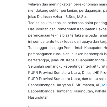
wilayah dan meningkatkan perekonomian masya
mendukung sektor pertanian, perdagangan, p
jelas Dr. Ihsan Azhari, S.Sos, M.Sp.
Tadi telah kita sepakati beberapa point pent
Hasundutan dan Pemerintah Kabupaten Pakpa
perencanaan teknis bisa terlaksana pada Tahu
ini semua tentu tidak lepas dari upaya dan ker
Tumanggor dan juga Pemerintah Kabupaten 
pembangunan ruas jalan ini akan berdampak b
bertetangga, jelas Plt. Kepala Bappelitbangda
Sejumlah pemangku kepentingan terkait turut m
PUPR Provinsi Sumatera Utara, Dinas LHK Pro
PUPR Provinsi Sumatera Utara, dan tentu saja B
Bappelitbangda Harryson F. Sirumapea, AP,
M.
Bappelitbangda Humbang Hasundutan, Pahala
Hasundutan.