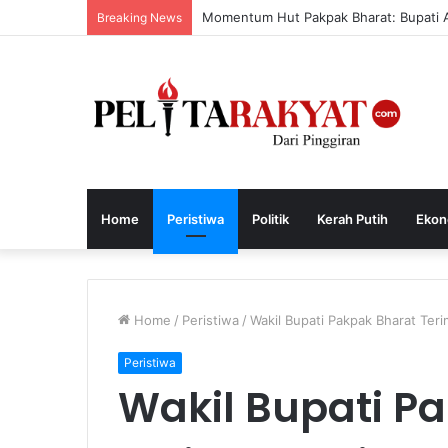
Momentum Hut Pakpak Bharat: Bupati A
Breaking News
Home
Peristiwa
Politik
Kerah Putih
Ekon
Home
/
Peristiwa
/
Wakil Bupati Pakpak Bharat Teri
Peristiwa
Wakil Bupati P