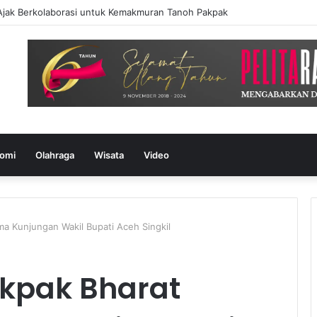
jak Berkolaborasi untuk Kemakmuran Tanoh Pakpak
omi
Olahraga
Wisata
Video
ma Kunjungan Wakil Bupati Aceh Singkil
akpak Bharat