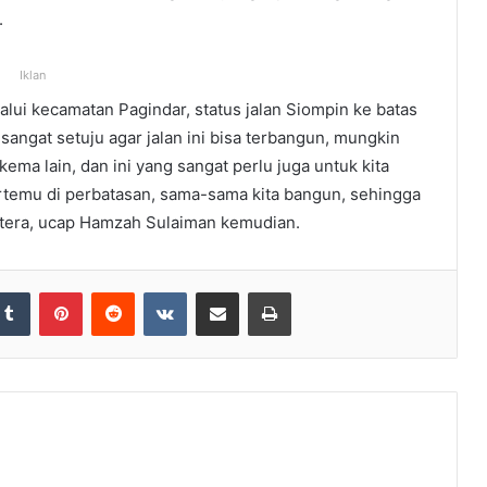
.
Iklan
lui kecamatan Pagindar, status jalan Siompin ke batas
sangat setuju agar jalan ini bisa terbangun, mungkin
ema lain, dan ini yang sangat perlu juga untuk kita
ertemu di perbatasan, sama-sama kita bangun, sehingga
ahtera, ucap Hamzah Sulaiman kemudian.
Tumblr
Pinterest
Reddit
VKontakte
Share via Email
Print