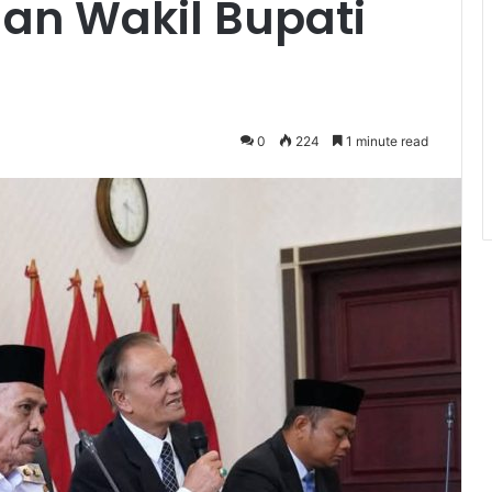
an Wakil Bupati
0
224
1 minute read