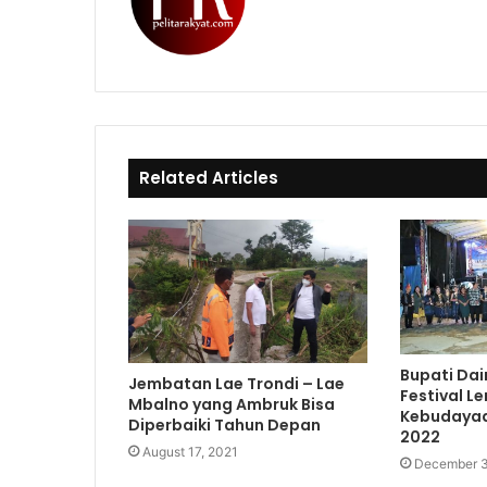
i
W
F
k
e
a
T
b
c
o
s
e
k
i
b
t
o
e
o
Related Articles
k
Bupati Dai
Jembatan Lae Trondi – Lae
Festival 
Mbalno yang Ambruk Bisa
Kebudayaa
Diperbaiki Tahun Depan
2022
August 17, 2021
December 3