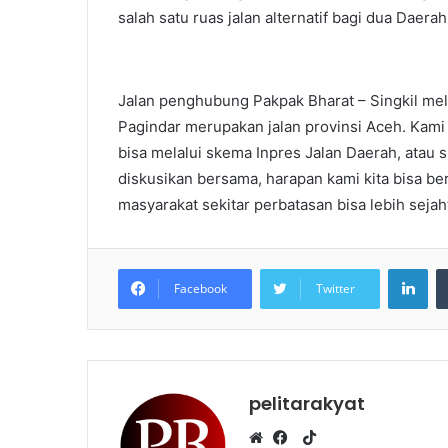
salah satu ruas jalan alternatif bagi dua Daerah
Jalan penghubung Pakpak Bharat – Singkil mela
Pagindar merupakan jalan provinsi Aceh. Kami 
bisa melalui skema Inpres Jalan Daerah, atau sk
diskusikan bersama, harapan kami kita bisa b
masyarakat sekitar perbatasan bisa lebih sej
LinkedIn
Facebook
Twitter
pelitarakyat
T