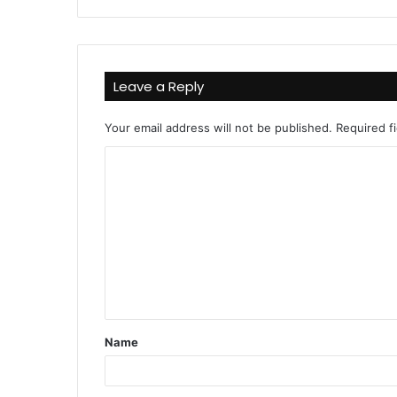
Leave a Reply
Your email address will not be published.
Required f
C
o
m
m
e
n
t
Name
*