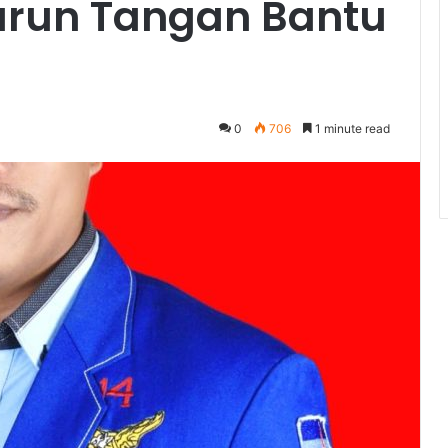
urun Tangan Bantu
0
706
1 minute read