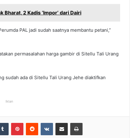
 Bharat, 2 Kadis ‘Impor’ dari Dairi
erumda PAL jadi sudah saatnya membantu petani,”
akan permasalahan harga gambir di Sitellu Tali Urang
g sudah ada di Sitellu Tali Urang Jehe diaktifkan
Iklan
Tumblr
Pinterest
Reddit
VKontakte
Share via Email
Print