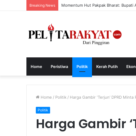
Momentum Hut Pakpak Bharat: Bupati 
Breaking News
Home
Peristiwa
Politik
Kerah Putih
Ekon
Home
/
Politik
/
Harga Gambir ‘Terjun’ DPRD Minta
Politik
Harga Gambir ‘