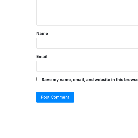
e
n
t
Name
*
Email
Save my name, email, and website in this browse