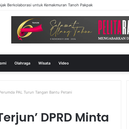
Ajak Berkolaborasi untuk Kemakmuran Tanoh Pakpak
omi
Olahraga
Wisata
Video
 Perumda PAL Turun Tangan Bantu Petani
Terjun’ DPRD Minta