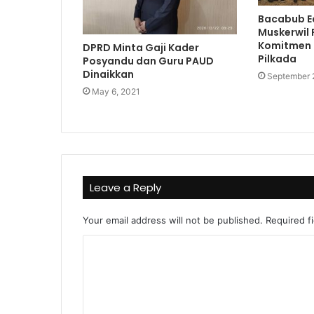
Bacabub Ed
Muskerwil 
Komitmen
DPRD Minta Gaji Kader
Pilkada
Posyandu dan Guru PAUD
Dinaikkan
September 
May 6, 2021
Leave a Reply
Your email address will not be published.
Required f
C
o
m
m