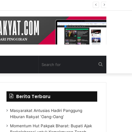
Search
for
Berita Terbaru
Masyarakat Antusias Hadiri Panggung
Hiburan Rakyat ‘Oang-Oang’
Momentum Hut Pakpak Bharat: Bupati Ajak
Berkolaborasi untuk Kemakmuran Tanoh