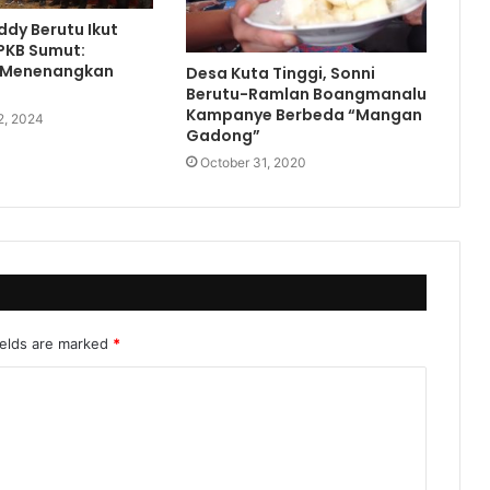
dy Berutu Ikut
PKB Sumut:
 Menenangkan
Desa Kuta Tinggi, Sonni
Berutu-Ramlan Boangmanalu
Kampanye Berbeda “Mangan
2, 2024
Gadong”
October 31, 2020
ields are marked
*