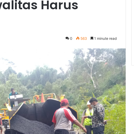
walitas Harus
0
563
1 minute read