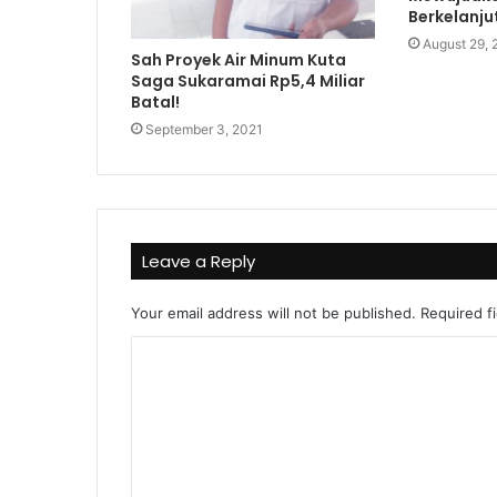
Berkelanju
August 29,
Sah Proyek Air Minum Kuta
Saga Sukaramai Rp5,4 Miliar
Batal!
September 3, 2021
Leave a Reply
Your email address will not be published.
Required f
C
o
m
m
e