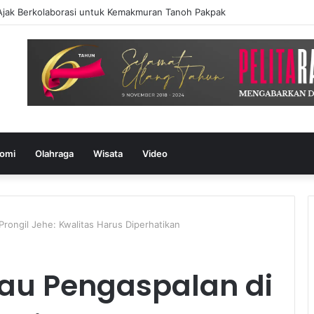
Ajak Berkolaborasi untuk Kemakmuran Tanoh Pakpak
omi
Olahraga
Wisata
Video
Prongil Jehe: Kwalitas Harus Diperhatikan
jau Pengaspalan di