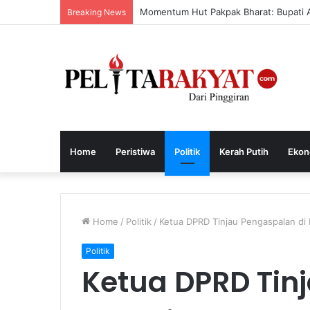
Momentum Hut Pakpak Bharat: Bupati 
Breaking News
Home
Peristiwa
Politik
Kerah Putih
Ekon
Home
/
Politik
/
Ketua DPRD Tinjau Pengaspalan di 
Politik
Ketua DPRD Tin