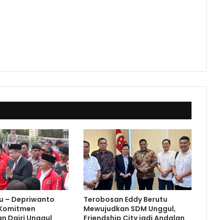
u – Depriwanto
Terobosan Eddy Berutu
 Komitmen
Mewujudkan SDM Unggul,
n Dairi Unggul
Friendship City jadi Andalan