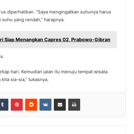
rus diperhatikan. “Saya mengingatkan suhunya harus
i suhu yang rendah,” harapnya.
iri Siap Menangkan Capres 02, Prabowo-Gibran
s.
etiap hari. Kemudian jalan itu menuju tempat wisata.
kita sia-sia,” tukasnya.
Tumblr
Pinterest
Reddit
VKontakte
Share via Email
Print