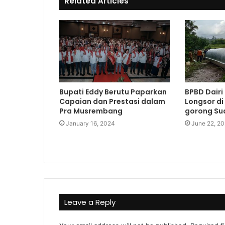
Related Articles
k
Bupati Eddy Berutu Paparkan
BPBD Dairi
Capaian dan Prestasi dalam
Longsor di
Pra Musrembang
gorong Su
January 16, 2024
June 22, 2
Leave a Reply