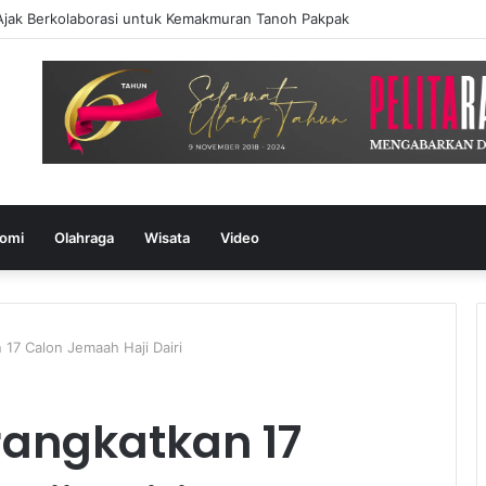
k Berkolaborasi untuk Kemakmuran Tanoh Pakpak
omi
Olahraga
Wisata
Video
17 Calon Jemaah Haji Dairi
rangkatkan 17