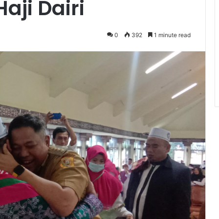
ji Dairi
0
392
1 minute read