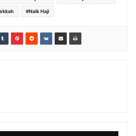
ekkah
Naik Haji
Tumblr
Pinterest
Reddit
VKontakte
Share via Email
Print