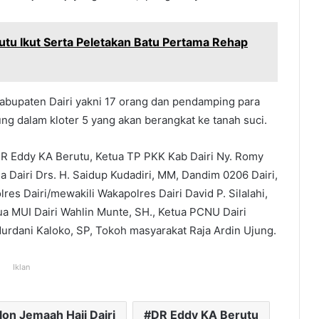
rutu Ikut Serta Peletakan Batu Pertama Rehap
 Kabupaten Dairi yakni 17 orang dan pendamping para
ung dalam kloter 5 yang akan berangkat ke tanah suci.
 DR Eddy KA Berutu, Ketua TP PKK Kab Dairi Ny. Romy
 Dairi Drs. H. Saidup Kudadiri, MM, Dandim 0206 Dairi,
res Dairi/mewakili Wakapolres Dairi David P. Silalahi,
ua MUI Dairi Wahlin Munte, SH., Ketua PCNU Dairi
rdani Kaloko, SP, Tokoh masyarakat Raja Ardin Ujung.
Iklan
lon Jemaah Haji Dairi
DR Eddy KA Berutu