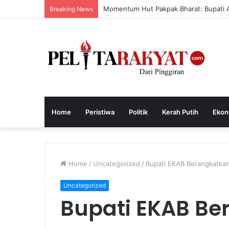
Momentum Hut Pakpak Bharat: Bupati Aja
Breaking News
Home
Peristiwa
Politik
Kerah Putih
Ekon
Home
/
Uncategorized
/
Bupati EKAB Berangkatkan 
Uncategorized
Bupati EKAB Be