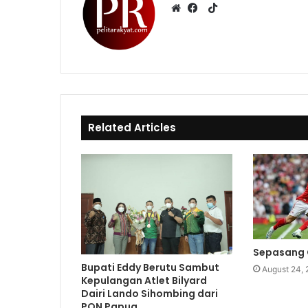
T
i
W
F
k
e
a
T
b
c
o
s
e
k
i
b
t
o
e
o
Related Articles
k
Sepasang 
Bupati Eddy Berutu Sambut
August 24,
Kepulangan Atlet Bilyard
Dairi Lando Sihombing dari
PON Papua