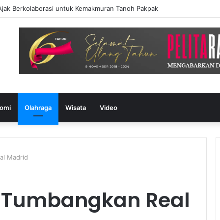
ak Berkolaborasi untuk Kemakmuran Tanoh Pakpak
omi
Olahraga
Wisata
Video
l Madrid
 Tumbangkan Real