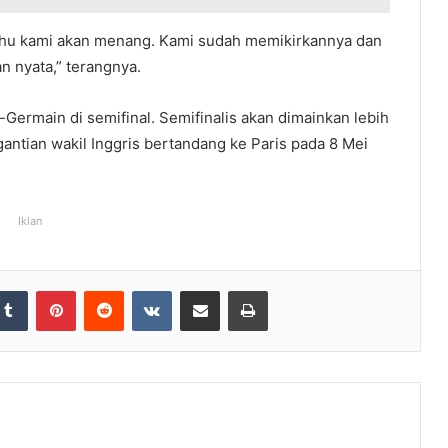
tahu kami akan menang. Kami sudah memikirkannya dan
n nyata,” terangnya.
-Germain di semifinal. Semifinalis akan dimainkan lebih
gantian wakil Inggris bertandang ke Paris pada 8 Mei
Iklan
Tumblr
Pinterest
Reddit
VKontakte
Share via Email
Print