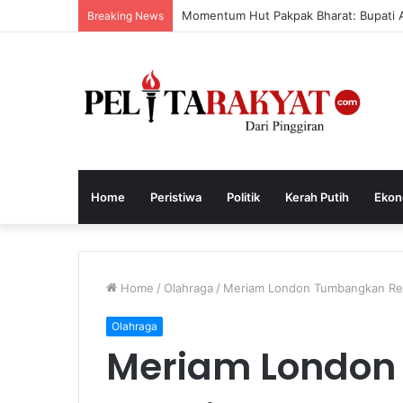
Momentum Hut Pakpak Bharat: Bupati Aj
Breaking News
Home
Peristiwa
Politik
Kerah Putih
Ekon
Home
/
Olahraga
/
Meriam London Tumbangkan Rea
Olahraga
Meriam London