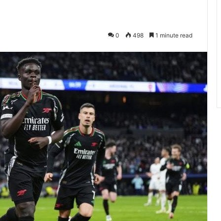
0
498
1 minute read