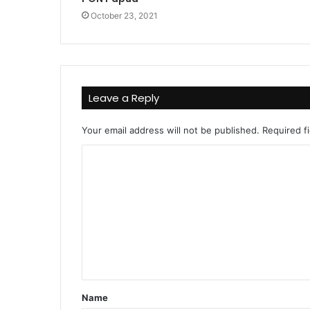
October 23, 2021
Leave a Reply
Your email address will not be published.
Required f
C
o
m
m
e
n
t
Name
*