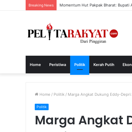
Momentum Hut Pakpak Bharat: Bupati 
Breaking News
Home
Peristiwa
Politik
Kerah Putih
Ekon
Home
/
Politik
/
Marga Angkat Dukung Eddy-Depri
Politik
Marga Angkat 