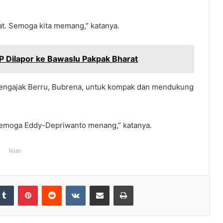
at. Semoga kita memang,” katanya.
 Dilapor ke Bawaslu Pakpak Bharat
mengajak Berru, Bubrena, untuk kompak dan mendukung
semoga Eddy-Depriwanto menang,” katanya.
Iklan
Tumblr
Pinterest
Reddit
VKontakte
Share via Email
Print