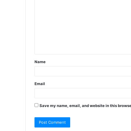
C
o
m
m
e
n
t
Name
*
Email
Save my name, email, and website in this browse