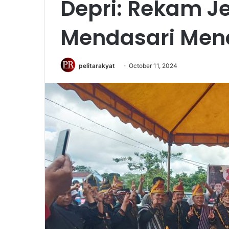
Depri: Rekam J
Mendasari Me
pelitarakyat
October 11, 2024