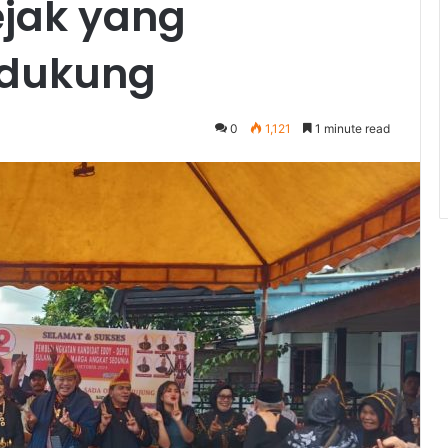
ejak yang
ndukung
0
1,121
1 minute read