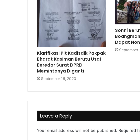
Sonni Ber
Boangman
Dapat Nom
September 
Klarifikasi Plt Kadisdik Pakpak
Bharat Kasiman Berutu Usai
Beredar Surat DPRD
Memintanya Diganti
September 16, 2020
Leave a Reply
Your email address will not be published.
Required f