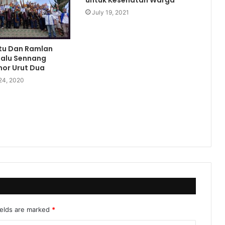
July 19, 2021
utu Dan Ramlan
alu Sennang
or Urut Dua
24, 2020
ields are marked
*